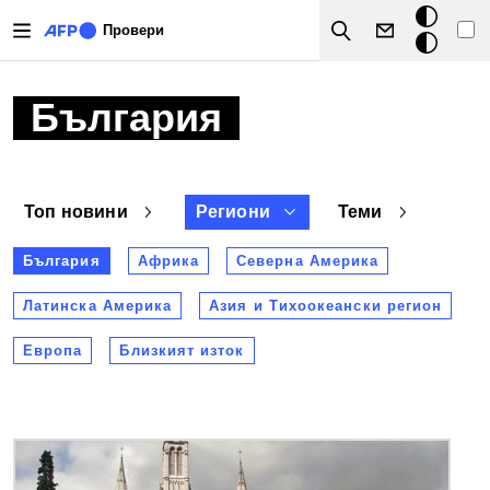
Премини към основното съдържание
Тъмен
Провери
Search
режим
България
Топ новини
Региони
Теми
България
Африка
Северна Америка
Латинска Америка
Азия и Тихоокеански регион
Европа
Близкият изток
Снимка