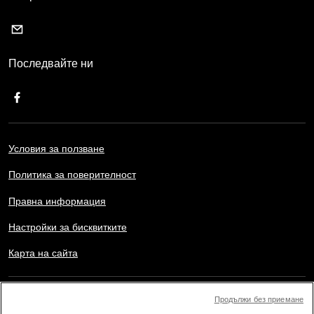
Последвайте ни
Условия за ползване
Политика за поверителност
Правна информация
Настройки за бисквитките
Карта на сайта
Copyright © AFP 2017-2026. Всички права запазени.
Продължи без приемане
Потребителите могат да имат достъп и да се консултират с