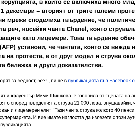
корупцията, в които се включиха много мла
 1 декември – вторият от трите големи проте
ни мрежи споделиха твърдение, че политич
 реч, носейки чанта Chanel, която струвала
ращите като лицемери. Това твърдение обач
(AFP) установи, че чантата, която се вижда
а на протеста, е от друг модел и струва око
а бележка и други доказателства.
ворят за бедност, бе?!", пише в
публикацията във Facebook от
кият инфлуенсър Мими Шишкова е говорила от сцената на а
оято според твърденията струва 21 000 лева, внушавайки, ч
ан и лицемерен елит. "Тази чанта струва колкото 40 пенси
супермаркета. И вие имате наглостта да излезете с този аут
 публикацията.