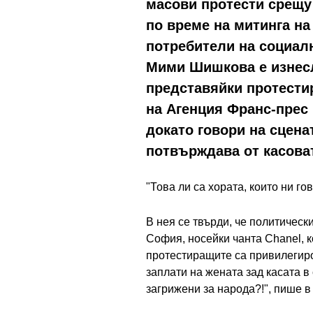
масови протести срещу 
по време на митинга на
потребители на социал
Мими Шишкова е изнесла
представяйки протести
на Агенция Франс-прес 
докато говори на сценат
потвърждава от касоват
"Това ли са хората, които ни го
В нея се твърди, че политичес
София, носейки чанта Chanel, к
протестиращите са привилегиров
заплати на жената зад касата в 
загрижени за народа?!", пише в