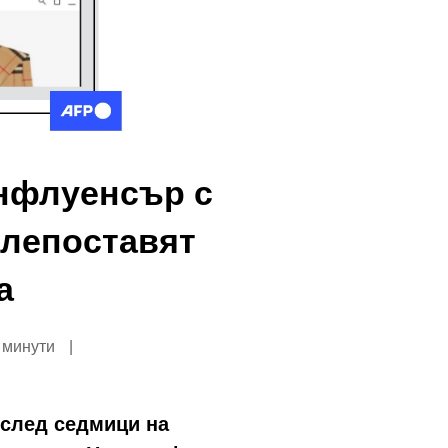
нфлуенсър с
 злепоставят
а
4 минути
 след седмици на