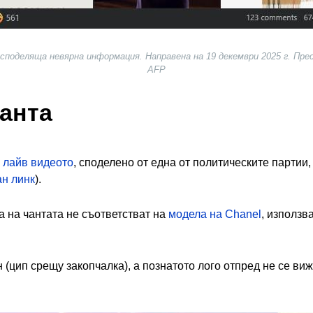
 споделяща невярна информация. Направена на 19 декември 2025 г. Пр
AFP
чанта
в
лайв видеото
, споделено от една от политическите партии,
н линк
).
а на чантата не съответстват на
модела на Chanel
, използв
 (цип срещу закопчалка), а познатото лого отпред не се виж