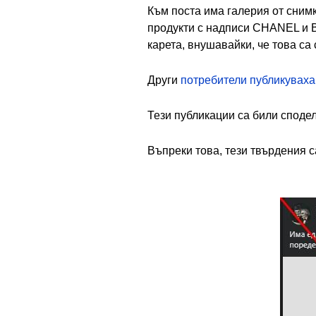
Към поста има галерия от сним
продукти с надписи CHANEL и 
карета, внушавайки, че това са
Други
потребители публикувах
Тези публикации са били сподел
Въпреки това, тези твърдения с
Image