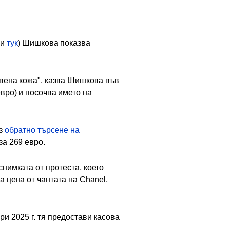
и
тук
) Шишкова показва
ствена кожа", казва Шишкова във
евро) и посочва името на
ез
обратно търсене на
за 269 евро.
нимката от протеста, което
 цена от чантата на Chanel,
и 2025 г. тя предостави касова