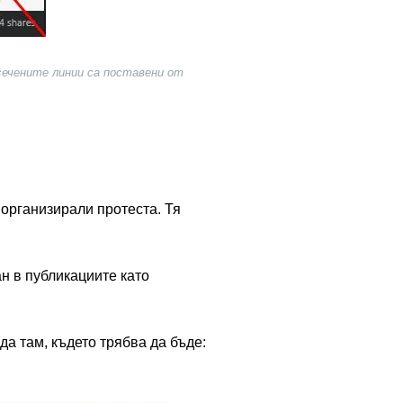
есечените линии са поставени от
 организирали протеста. Тя
ан в публикациите като
да там, където трябва да бъде: