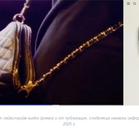
т лайвстрийм видео (вляво) и от публикация, споделяща невярна инфор
2025 г.