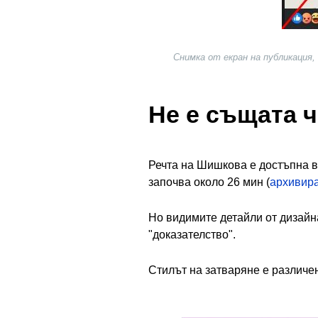
Снимка от екран на публикация,
Не е същата 
Речта на Шишкова е достъпна 
започва около 26 мин (
архивира
Но видимите детайли от дизайн
"доказателство".
Стилът на затваряне е различен