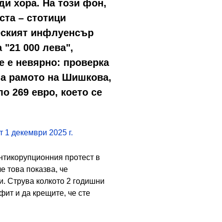
ди хора. На този фон,
ста – стотици
еският инфлуенсър
 "21 000 лева",
е е невярно: проверка
 на рамото на Шишкова,
ло 269 евро, което се
 1 декември 2025 г.
нтикорупционния протест в
е това показва, че
и. Струва колкото 2 годишни
фит и да крещите, че сте