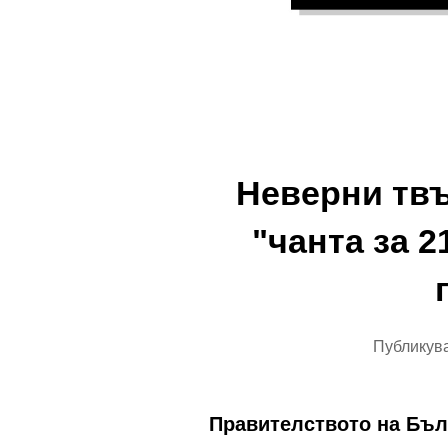
Неверни тв
"чанта за 2
Публикува
Правителството на Бълг