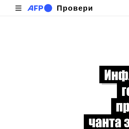
Премини към основното съдържание
Провери
Primary tabs