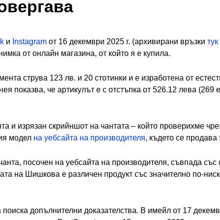
овергава
ok
и
Instagram
от 16 декември 2025 г. (архивирани връзки
тук
снимка от онлайн магазина, от който я е купила.
омента струва 123 лв. и 20 стотинки и е изработена от есте
ея показва, че артикулът е с отстъпка от 526.12 лева (269 
та и изрязан скрийншот на чантата – който проверихме чр
ия модел
на уебсайта на производителя
, където се продава 
нта, посочен на уебсайта на производителя, съвпада със с
ата на Шишкова е различен продукт със значително по-ниска
 поиска допълнителни доказателства. В имейл от 17 декемвр