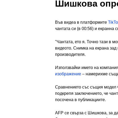
Шишкова опр
Във видеа в платформите
TikT
чантата си (в 00:56) и екранна 
"Чантата, ето я. Точно тази в м
видеото. Снимка на екрана зад н
производителя.
Използвайки името на компания
изображение
– намерихме същ
Сравнението със същия модел ча
подкрепя заключението, че чант
посочена в публикациите.
AFP се свърза с Шишкова, за да