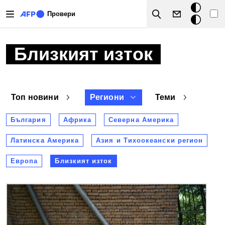
Премини към основното съдържание
Тъмен
Провери
Search
режим
Близкият изток
Топ новини
Региони
Теми
България
Африка
Северна Америка
Латинска Америка
Азия и Тихоокеански регион
Европа
Близкият изток
Снимка