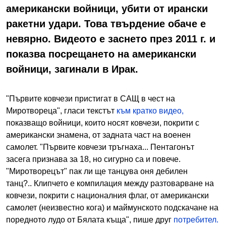
американски войници, убити от ирански
ракетни удари. Това твърдение обаче е
невярно. Видеото е заснето през 2011 г. и
показва посрещането на американски
войници, загинали в Ирак.
"Първите ковчези пристигат в САЩ в чест на
Миротвореца", гласи текстът
към кратко видео,
показващо войници, които носят ковчези, покрити с
американски знамена, от задната част на военен
самолет. "Първите ковчези тръгнаха... Пентагонът
засега признава за 18, но сигурно са и повече.
"Миротворецът" пак ли ще танцува оня дебилен
танц?.. Клипчето е компилация между разтоварване на
ковчези, покрити с националния флаг, от американски
самолет (неизвестно кога) и маймунското подскачане на
поредното лудо от Бялата къща", пише друг
потребител.