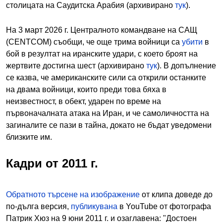
столицата на Саудитска Арабия (архивирано
тук
).
На 3 март 2026 г. Централното командване на САЩ
(CENTCOM) съобщи, че още трима войници са
убити
в
бой в резултат на иранските удари, с което броят на
жертвите достигна шест (архивирано
тук
). В допълнение
се казва, че американските сили са открили останките
на двама войници, които преди това бяха в
неизвестност, в обект, ударен по време на
първоначалната атака на Иран, и че самоличността на
загиналите се пази в тайна, докато не бъдат уведомени
близките им.
Кадри от 2011 г.
Обратното търсене на изображение
от клипа доведе до
по-дълга версия,
публикувана
в YouTube от фотографа
Патрик Хюз на 9 юни 2011 г. и озаглавена: "Достоен