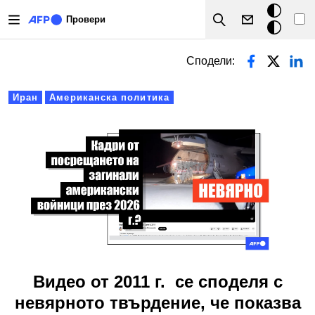
Премини към основното съдържание
Тъмен
Провери
Search
режим
Primary tabs
Сподели:
Иран
Американска политика
Видео от 2011 г. се споделя с
невярното твърдение, че показва