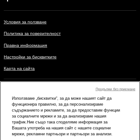
Условия за ползване
Политика за поверителност
Правна информация
Настройки за бисквитките
Карта на сайта
Copyright © AFP 2017-2026. Всички права запазени.
Продължи без приемане
Потребителите могат да имат достъп и да се консултират с
Използваме „бисквитки“, за да може нашият сайт да
този уебсайт, както и да използват наличните функции за
споделяне за лични, частни и нетърговски цели. Всяка друга
функционира правилно, за да персонализираме
употреба, в частност възпроизвеждане, публично предаване
съдържанието и рекламите, за да предоставим функции
или разпостранение на съдържанието на този уебсайт, изцяло
за социалните мрежи и за да анализираме нашия
или частично, с каквато и да е друга цел и/или по какъвто и да
трафик.Ние също така споделяме информация за
е начин, без конкретно лицензионно споразумение подписано
Вашата употреба на нашия сайт с нашите социални
с AFP, е строго забранено. Външното съдържание, което е
показано или включено чрез линкове в съдържанието на
мрежи, рекламни партньори и партньори за анализи.
Провери, се предоставя до степен, необходима за правилното