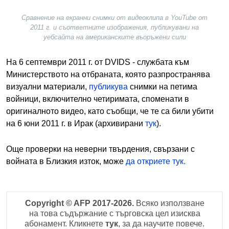
Сравнение на екранни снимки от видеоклипа в YouTube от
2011 г. и съответните изображения, публикувани на
уебсайта на американските въоръжени сили
На 6 септември 2011 г. от DVIDS - службата към
Министерството на отбраната, която разпространява
визуални материали,
публикува
снимки на петима
войници, включително четиримата, споменати в
оригиналното видео, като съобщи, че те са били убити
на 6 юни 2011 г. в Ирак (архивирани
тук
).
Oще проверки на неверни твърдения, свързани с
войната в Близкия изток, може
да откриете тук.
Copyright © AFP 2017-2026.
Всяко използване
на това съдържание с търговска цел изисква
абонамент. Кликнете
тук
, за да научите повече.