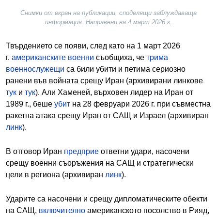
Снимки от екран на публикации, споделящи заблуждаваща
информация. Направени на 4 март 2026 г.
Твърдението се появи, след като на 1 март 2026
г.
американските военни
съобщиха, че
трима
военнослужещи
са били убити и петима сериозно
ранени във войната срещу Иран (архивирани линкове
тук
и
тук
). Али Хаменей, върховен лидер на Иран от
1989 г., беше
убит
на 28 февруари 2026 г. при съвместна
ракетна атака срещу Иран от САЩ и Израел (архивиран
линк
).
В отговор Иран
предприе
ответни удари, насочени
срещу военни съоръжения на САЩ и стратегически
цели в региона (архивиран
линк
).
Ударите са насочени и срещу дипломатическите обекти
на САЩ,
включително
американското посолство в Рияд,