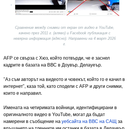
Сравнение между снимки от екран от видео в YouTube,
качено през 2011 г. (вляво) и Facebook публикация с
невярна информация (вдясно). Направени на 4 март 2026
г.
AFP се свърза с Хюз, който потвърди, че е заснел
кадрите в базата на ВВС в Доувър, Делауеър.
"Аз съм авторът на видеото и човекът, който го е качил в
интернет", каза той, като сподели с AFP и други снимки,
които е направил.
Имената на четиримата войници, идентифицирани в
оригиналното видео в YouTube, могат да бъдат
намерени в съобщение на
уебсайта на ВВС на САЩ
за
връщането на тленните им останки в базата в Делауеър