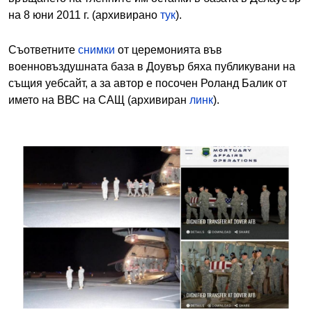
на 8 юни 2011 г. (архивирано
тук
).
Съответните
снимки
от церемонията във
военновъздушната база в Доувър бяха публикувани на
същия уебсайт, а за автор е посочен Роланд Балик от
името на ВВС на САЩ (архивиран
линк
).
Image