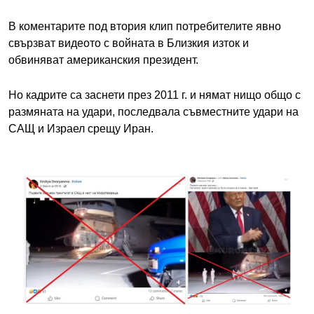
В коментарите под втория клип потребителите явно
свързват видеото с войната в Близкия изток и
обвиняват американския президент.
Но кадрите са заснети през 2011 г. и нямат нищо общо с
размяната на удари, последвала съвместните удари на
САЩ и Израел срещу Иран.
Image