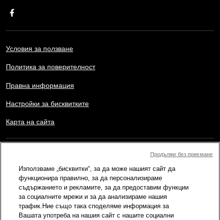
Условия за ползване
Политика за поверителност
Правна информация
Настройки за бисквитките
Карта на сайта
Copyright © AFP 2017-2026. Всички права запазени.
Продължи без приемане
Потребителите могат да имат достъп и да се консултират с
Използваме „бисквитки“, за да може нашият сайт да
този уебсайт, както и да използват наличните функции за
споделяне за лични, частни и нетърговски цели. Всяка друга
функционира правилно, за да персонализираме
употреба, в частност възпроизвеждане, публично предаване
съдържанието и рекламите, за да предоставим функции
или разпостранение на съдържанието на този уебсайт, изцяло
за социалните мрежи и за да анализираме нашия
или частично, с каквато и да е друга цел и/или по какъвто и да
трафик.Ние също така споделяме информация за
е начин, без конкретно лицензионно споразумение подписано
Вашата употреба на нашия сайт с нашите социални
с AFP, е строго забранено. Външното съдържание, което е