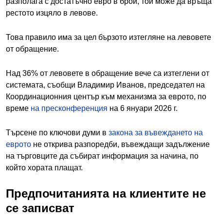
разполага с достатъчно евро в брой, той може да връща
рестото изцяло в левове.
Това правило има за цел бързото изтегляне на левовете
от обращение.
Над 36% от левовете в обращение вече са изтеглени от
системата, съобщи Владимир Иванов, председател на
Координационния център към механизма за еврото, по
време
на пресконференция
на 6 януари 2026 г.
Търсене по ключови думи в
закона за въвеждането на
еврото
не открива разпоредби, въвеждащи задължение
на търговците да събират информация за начина, по
който хората плащат.
Предпочитанията на клиентите не
се записват