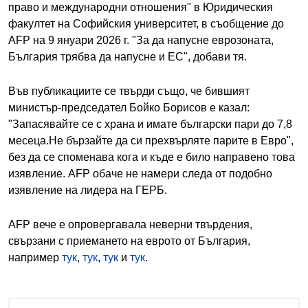
право и международни отношения" в Юридическия
факултет на Софийския университет, в съобщение до
AFP на 9 януари 2026 г. "За да напусне еврозоната,
България трябва да напусне и ЕС", добави тя.
Във публикациите се твърди също, че бившият
министър-председател Бойко Борисов е казал:
"Запасявайте се с храна и имате български пари до 7,8
месеца.Не бързайте да си прехвърляте парите в Евро",
без да се споменава кога и къде е било направено това
изявление. AFP обаче не намери следа от подобно
изявление на лидера на ГЕРБ.
AFP вече е опровергавала неверни твърдения,
свързани с приемането на еврото от България,
например
тук
,
тук
,
тук
и
тук
.