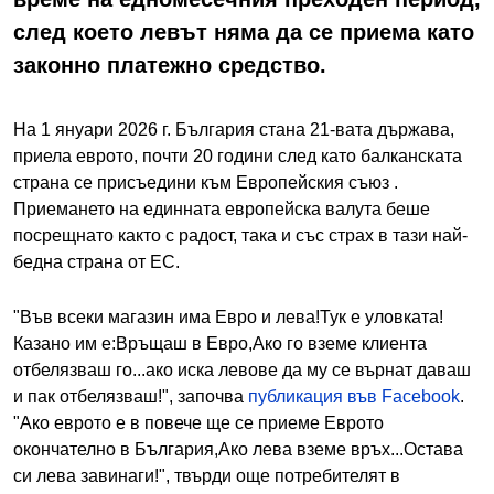
след което левът няма да се приема като
законно платежно средство.
На 1 януари 2026 г. България стана 21-вата държава,
приела еврото, почти 20 години след като балканската
страна се присъедини към Европейския съюз .
Приемането на единната европейска валута беше
посрещнато както с радост, така и със страх в тази най-
бедна страна от ЕС.
"Във всеки магазин има Евро и лева!Тук е уловката!
Казано им е:Връщаш в Евро,Ако го вземе клиента
отбелязваш го...ако иска левове да му се върнат даваш
и пак отбелязваш!", започва
публикация във Facebook
.
"Ако еврото е в повече ще се приеме Еврото
окончателно в България,Ако лева вземе връх...Остава
си лева завинаги!", твърди още потребителят в