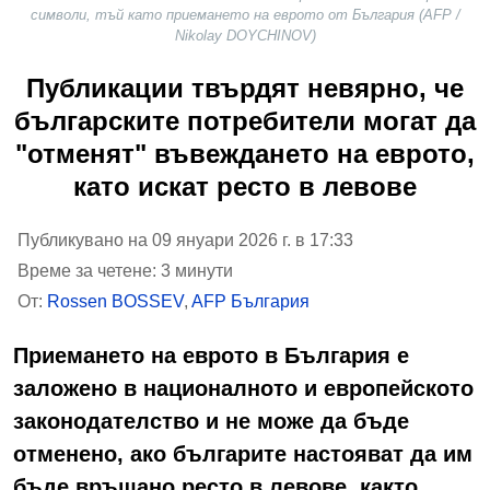
символи, тъй като приемането на еврото от България (AFP /
Nikolay DOYCHINOV)
Публикации твърдят невярно, че
българските потребители могат да
"отменят" въвеждането на еврото,
като искат ресто в левове
Публикувано на 09 януари 2026 г. в 17:33
Време за четене: 3 минути
От:
Rossen BOSSEV
,
AFP България
Приемането на еврото в България е
заложено в националното и европейското
законодателство и не може да бъде
отменено, ако българите настояват да им
бъде връщано ресто в левове, както