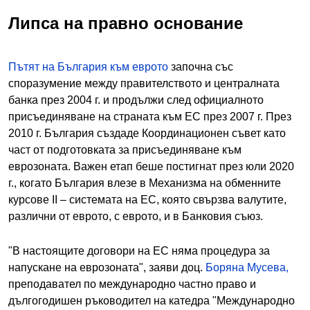
Липса на правно основание
Пътят на България към еврото
започна със
споразумение между правителството и централната
банка през 2004 г. и продължи след официалното
присъединяване на страната към ЕС през 2007 г. През
2010 г. България създаде Координационен съвет като
част от подготовката за присъединяване към
еврозоната. Важен етап беше постигнат през юли 2020
г., когато България влезе в Механизма на обменните
курсове II – системата на ЕС, която свързва валутите,
различни от еврото, с еврото, и в Банковия съюз.
"В настоящите договори на ЕС няма процедура за
напускане на еврозоната", заяви доц.
Боряна Мусева,
преподавател по международно частно право и
дългогодишен ръководител на катедра "Международно