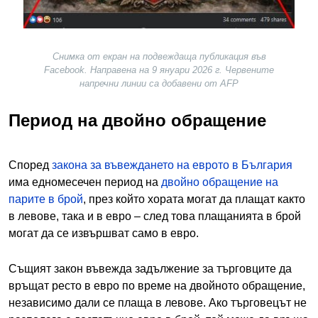
Снимка от екран на подвеждаща публикация във
Facebook. Направена на 9 януари 2026 г. Червените
напречни линии са добавени от AFP
Период на двойно обращение
Според
закона за въвеждането на еврото в България
има едномесечен период на
двойно обращение на
парите в брой
, през който хората могат да плащат както
в левове, така и в евро – след това плащанията в брой
могат да се извършват само в евро.
Същият закон въвежда задължение за търговците да
връщат ресто в евро по време на двойното обращение,
независимо дали се плаща в левове. Ако търговецът не