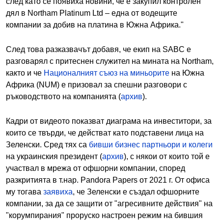
след като се появиха новини, че е закупил контролен
дял в Northam Platinum Ltd – една от водещите
компании за добив на платина в Южна Африка."
След това разказвачът добавя, че екип на SABC е
разговарял с притеснен служител на мината на Northam,
както и че
Националният съюз на миньорите
на Южна
Африка (NUM) е призовал за спешни разговори с
ръководството на компанията (
архив
).
Кадри от видеото показват диаграма на инвеститори, за
които се твърди, че действат като подставени лица на
Зеленски. Сред тях са
бивши бизнес партньори и колеги
на украинския президент (
архив
), с някои от които той е
участвал в мрежа от офшорни компании, според
разкритията в т.нар. Pandora Papers от 2021 г. От офиса
му тогава
заявиха
, че Зеленски е създал офшорните
компании, за да се защити от "агресивните действия" на
"корумпирания" проруско настроен режим на бившия