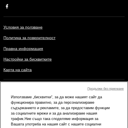
Условия за ползване
Политика за поверителност
Правна информация
Настройки за бисквитките
Карта на сайта
Copyright © AFP 2017-2026. Всички права запазени.
Продължи без приемане
Потребителите могат да имат достъп и да се консултират с
Използваме „бисквитки“, за да може нашият сайт да
този уебсайт, както и да използват наличните функции за
споделяне за лични, частни и нетърговски цели. Всяка друга
функционира правилно, за да персонализираме
употреба, в частност възпроизвеждане, публично предаване
съдържанието и рекламите, за да предоставим функции
или разпостранение на съдържанието на този уебсайт, изцяло
за социалните мрежи и за да анализираме нашия
или частично, с каквато и да е друга цел и/или по какъвто и да
трафик.Ние също така споделяме информация за
е начин, без конкретно лицензионно споразумение подписано
Вашата употреба на нашия сайт с нашите социални
с AFP, е строго забранено. Външното съдържание, което е