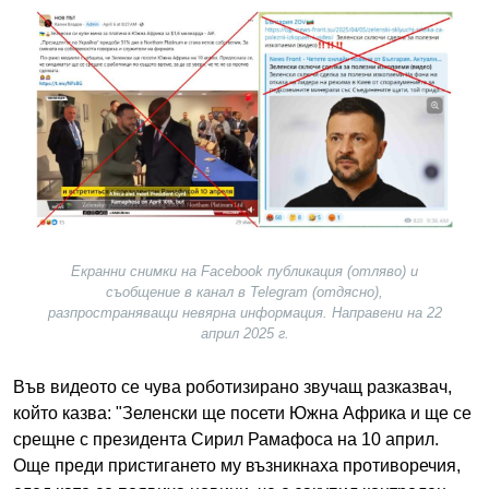
Image
Екранни снимки на Facebook публикация (отляво) и
съобщение в канал в Telegram (отдясно),
разпространяващи невярна информация. Направени на 22
април 2025 г.
Във видеото се чува роботизирано звучащ разказвач,
който казва: "Зеленски ще посети Южна Африка и ще се
срещне с президента Сирил Рамафоса на 10 април.
Още преди пристигането му възникнаха противоречия,