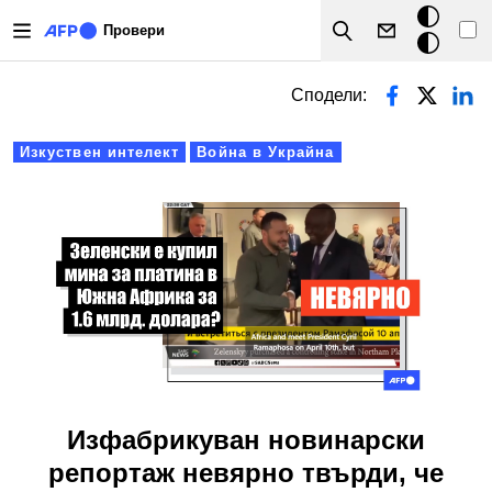
Премини към основното съдържание
Тъмен
Провери
Search
режим
Primary tabs
Сподели:
Изкуствен интелект
Война в Украйна
Изфабрикуван новинарски
репортаж невярно твърди, че