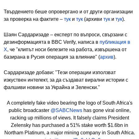
Твърдението беше опровергано и от други организации
за проверка на фактите –
тук
и
тук
(архиви
тук
и
тук
).
Шаян Сардаризаде – експерт по въпроси, свързани с
дезинформацията в BBC Verify, написа в
публикация в
X
, че "клипът носи белезите на работа, извършена от
базирана в Русия операция за влияние" (
архив
).
Сардаризаде добави: "Тези операции използват
изкуствен интелект, за да създават вирални истории с
фалшиви новини за Украйна и Зеленски."
A completely fake video bearing the logo of South Africa's
public broadcaster
@SABCNews
has gone viral online,
racking up millions of views. It falsely claims President
Zelensky has purchased a 51% stake worth $1.6bn in
Northam Platinum, a major mining company in South Africa.