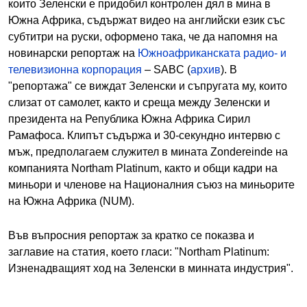
които Зеленски е придобил контролен дял в мина в
Южна Африка, съдържат видео на английски език със
субтитри на руски, оформено така, че да напомня на
новинарски репортаж на
Южноафриканската радио- и
телевизионна корпорация
– SABC (
архив
). В
"репортажа" се виждат Зеленски и съпругата му, които
слизат от самолет, както и среща между Зеленски и
президента на Република Южна Африка Сирил
Рамафоса.
Клипът съдържа и 30-секундно интервю с
мъж, предполагаем служител в мината Zondereinde на
компанията Northam Platinum, както и общи кадри на
миньори и членове на Националния съюз на миньорите
на Южна Африка (NUM).
Във въпросния репортаж за кратко се показва и
заглавие на статия, което гласи: "Northam Platinum:
Изненадващият ход на Зеленски в минната индустрия".