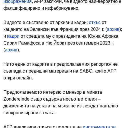
изображения
, AFP заключи, че видеото най-вероятно е
фалшифицирано и изфабрикувано.
Видеото е съставено от архивни кадри:
откъс
от
кацането на Зеленски във Франция през 2024 г. (
архив
);
и
кадри
от срещата му с президента на Южна Африка
Сирил Рамафоса в Ню Йорк през септември 2023 г.
(
архив
).
Нито един от кадрите в предполагаемия репортаж не
съвпада с предишни материали на SABC, които AFP
откри онлайн.
Предполагаемото интервю с миньор в мината
Zondereinde също съдържа несъответствия –
движенията на устата на мъжа не изглеждат напълно
синхронизирани с гласа.
AFP анализира откъса с помощта на
инструмента за