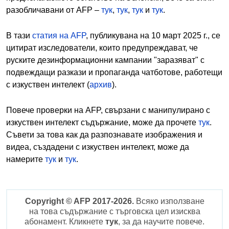
разобличавани от AFP –
тук
,
тук
,
тук
и
тук
.
В тази
статия на AFP
, публикувана на 10 март 2025 г., се
цитират изследователи, които предупреждават, че
руските дезинформационни кампании "заразяват" с
подвеждащи разкази и пропаганда чатботове, работещи
с изкуствен интелект (
архив
).
Повече проверки на AFP, свързани с манипулирано с
изкуствен интелект съдържание, може да прочете
тук
.
Съвети за това как да разпознавате изображения и
видеа, създадени с изкуствен интелект, може да
намерите
тук
и
тук
.
Copyright © AFP 2017-2026.
Всяко използване
на това съдържание с търговска цел изисква
абонамент. Кликнете
тук
, за да научите повече.