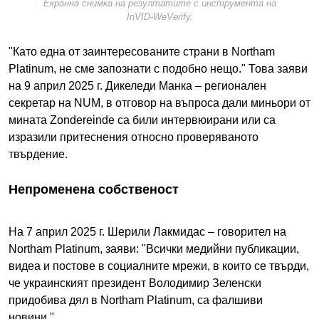
Екранна снимка на резултатите с инструмента на
InVID-WeVerify.
"Като една от заинтересованите страни в Northam
Platinum, не сме запознати с подобно нещо." Това заяви
на 9 април 2025 г. Дикеледи Манка – регионален
секретар на NUM, в отговор на въпроса дали миньори от
мината Zondereinde са били интервюирани или са
изразили притеснения относно проверяваното
твърдение.
Непроменена собственост
На 7 април 2025 г. Шерили Лакмидас – говорител на
Northam Platinum, заяви: "Всички медийни публикации,
видеа и постове в социалните мрежи, в които се твърди,
че украинският президент Володимир Зеленски
придобива дял в Northam Platinum, са фалшиви
новини."