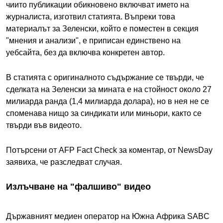
чиито публикации обикновено включват името на
журналиста, изготвил статията. Въпреки това
материалът за Зеленски, който е поместен в секция
"мнения и анализи", е приписан единствено на
уебсайта, без да включва конкретен автор.
В статията с оригиналното съдържание се твърди, че
сделката на Зеленски за мината е на стойност около 27
милиарда ранда (1,4 милиарда долара), но в нея не се
споменава нищо за синдикати или миньори, както се
твърди във видеото.
Потърсени от AFP Fact Check за коментар, от NewsDay
заявиха, че разследват случая.
Излъчване на "фалшиво" видео
Държавният медиен оператор на Южна Африка SABC