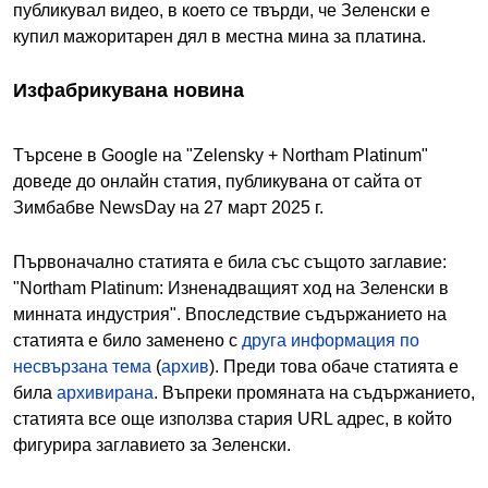
публикувал видео, в което се твърди, че Зеленски е
купил мажоритарен дял в местна мина за платина.
Изфабрикувана новина
Търсене в Google на "Zelensky + Northam Platinum"
доведе до онлайн статия, публикувана от сайта от
Зимбабве NewsDay на 27 март 2025 г.
Първоначално статията е била със същото заглавие:
"Northam Platinum: Изненадващият ход на Зеленски в
минната индустрия". Впоследствие съдържанието на
статията е било заменено с
друга информация по
несвързана тема
(
архив
). Преди това обаче статията е
била
архивирана
. Въпреки промяната на съдържанието,
статията все още използва стария URL адрес, в който
фигурира заглавието за Зеленски.