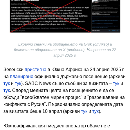
Екранни снимки на обобщението на Grok (отляво) и
бележка на общността на Х (отдясно). Направени на 22
април 2025 г.
Зеленски
пристигна
в Южна Африка на 24 април 2025 г.
на
планирано
официално държавно посещение (архиви
тук
и
тук
). SABC News също съобщи за визитата –
тук
и
тук
.
Според медиата целта на посещението е да се
обсъди "всеобхватен мирен процес" и "разрешаване на
конфликта с Русия".
Първоначално определената дата
за визитата беше 10 април (архиви
тук
и
тук
).
Южноафриканският медиен оператор обаче не е