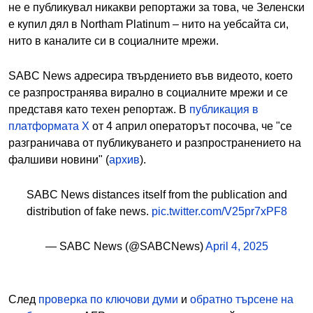
не е публикувал никакви репортажи за това, че Зеленски
е купил дял в Northam Platinum – нито на уебсайта си,
нито в каналите си в социалните мрежи.
SABC News адресира твърдението във видеото, което
се разпространява вирално в социалните мрежи и се
представя като техен репортаж. В
публикация в
платформата X
от 4 април операторът посочва, че "се
разграничава от публикуването и разпространението на
фалшиви новини" (
архив
).
SABC News distances itself from the publication and
distribution of fake news.
pic.twitter.com/V25pr7xPF8
— SABC News (@SABCNews)
April 4, 2025
След
проверка по ключови думи
и
обратно търсене на