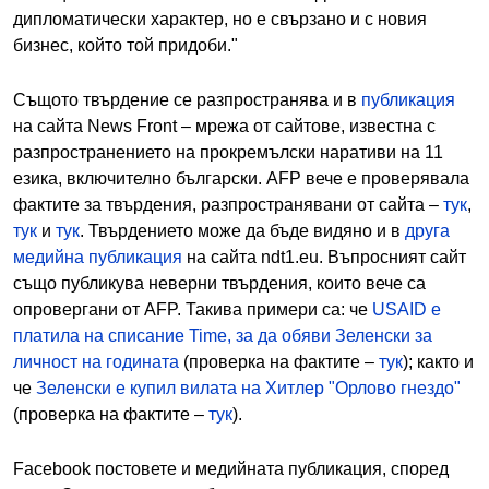
дипломатически характер, но е свързано и с новия
бизнес, който той придоби."
Същото твърдение се разпространява и в
публикация
на сайта News Front – мрежа от сайтове, известна с
разпространението на прокремълски наративи на 11
езика, включително български. AFP вече е проверявала
фактите за твърдения, разпространявани от сайта –
тук
,
тук
и
тук
. Твърдението може да бъде видяно и в
друга
медийна публикация
на сайта ndt1.eu. Въпросният сайт
също публикува неверни твърдения, които вече са
опровергани от AFP. Такива примери са: че
USAID е
платила на списание Time, за да обяви Зеленски за
личност на годината
(проверка на фактите –
тук
); както и
че
Зеленски е купил вилата на Хитлер "Орлово гнездо"
(проверка на фактите –
тук
).
Facebook постовете и медийната публикация, според