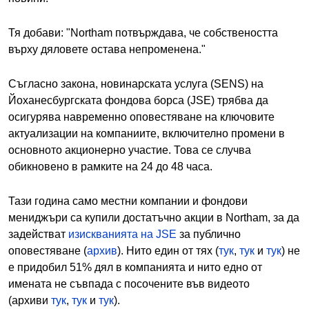
Тя добави: "Northam потвърждава, че собствеността
върху дяловете остава непроменена."
Съгласно закона, новинарската услуга (SENS) на
Йоханесбургската фондова борса (JSE) трябва да
осигурява навременно оповестяване на ключовите
актуализации на компаниите, включително промени в
основното акционерно участие. Това се случва
обикновено в рамките на 24 до 48 часа.
Тази година само местни компании и фондови
мениджъри са купили достатъчно акции в Northam, за да
задействат
изискванията на JSE
за публично
оповестяване (
архив
). Нито един от тях (
тук
,
тук
и
тук
) не
е придобил 51% дял в компанията и нито едно от
имената не съвпада с посочените във видеото
(архиви
тук
,
тук
и
тук
).