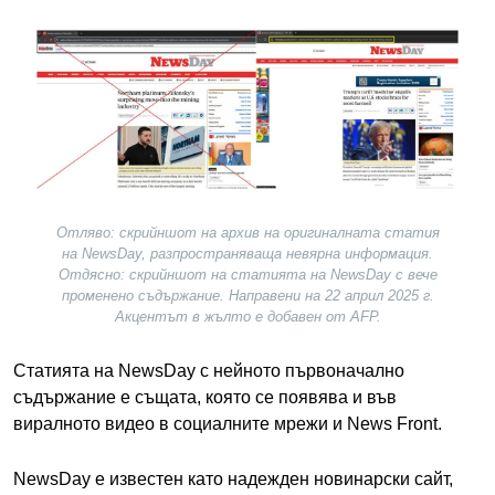
Image
Отляво: скрийншот на архив на оригиналната статия
на NewsDay, разпространяваща невярна информация.
Отдясно: скрийншот на статията на NewsDay с вече
променено съдържание. Направени на 22 април 2025 г.
Акцентът в жълто е добавен от AFP.
Статията на NewsDay с нейното първоначално
съдържание е същата, която се появява и във
виралното видео в социалните мрежи и News Front.
NewsDay е известен като надежден новинарски сайт,