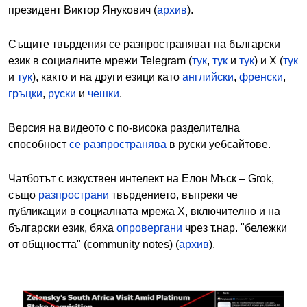
президент Виктор Янукович (
архив
).
Същите твърдения се разпространяват на български
език в социалните мрежи Telegram (
тук
,
тук
и
тук
) и X (
тук
и
тук
), както и на други езици като
английски
,
френски
,
гръцки
,
руски
и
чешки
.
Версия на видеото с по-висока разделителна
способност
се разпространява
в руски уебсайтове.
Чатботът с изкуствен интелект на Елон Мъск – Grok,
също
разпространи
твърдението, въпреки че
публикации в социалната мрежа X, включително и на
български език, бяха
опровергани
чрез т.нар. "бележки
от общността" (community notes) (
архив
).
Image