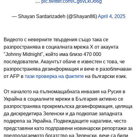
…
pic.twitter.com/Cg6vLkOo6g
— Shayan Sardarizadeh (@Shayan86)
April 4, 2025
Видеото с неверните твърдения също така се
разпространява в социалната мрежа Х от акаунта
"Johnny Midnight", който има близо 470 000
последователи. Акаунтът обаче е известен с това, че
разпространява дезинформация и вече е разобличаван
от AFP в
тази проверка на фактите
на български език.
От началото на пълномащабната инвазия на Русия в
Украйна в социалните мрежи в България активно се
разпространява прокремълска дезинформация, целяща
да дискредитира Зеленски и да подкопае западната
подкрепа за Украйна. Подвеждащите наративи, често
представяни като подправени новинарски репортажи за
предполагаемото богатство на Зеленски, вече са били