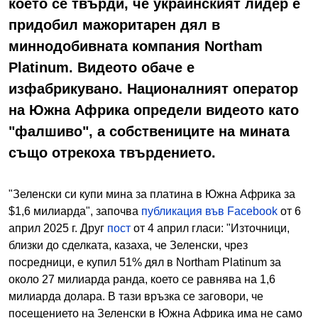
което се твърди, че украинският лидер е
придобил мажоритарен дял в
миннодобивната компания Northam
Platinum. Видеото обаче е
изфабрикувано. Националният оператор
на Южна Африка определи видеото като
"фалшиво", а собствениците на мината
също отрекоха твърдението.
"Зеленски си купи мина за платина в Южна Африка за
$1,6 милиарда", започва
публикация във Facebook
от 6
април 2025 г. Друг
пост
от 4 април гласи: "Източници,
близки до сделката, казаха, че Зеленски, чрез
посредници, е купил 51% дял в Northam Platinum за
около 27 милиарда ранда, което се равнява на 1,6
милиарда долара. В тази връзка се заговори, че
посещението на Зеленски в Южна Африка има не само