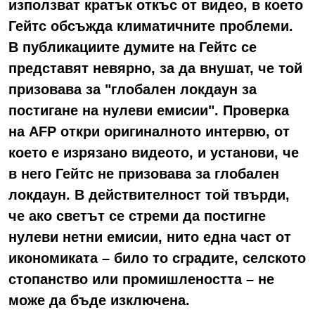
използват кратък откъс от видео, в което
Гейтс обсъжда климатичните проблеми.
В публикациите думите на Гейтс се
представят невярно, за да внушат, че той
призовава за "глобален локдаун за
постигане на нулеви емисии". Проверка
на AFP откри оригиналното интервю, от
което е изрязано видеото, и установи, че
в него Гейтс не призовава за глобален
локдаун. В действителност той твърди,
че ако светът се стреми да постигне
нулеви нетни емисии, нито една част от
икономиката – било то сградите, селското
стопанство или промишлеността – не
може да бъде изключена.