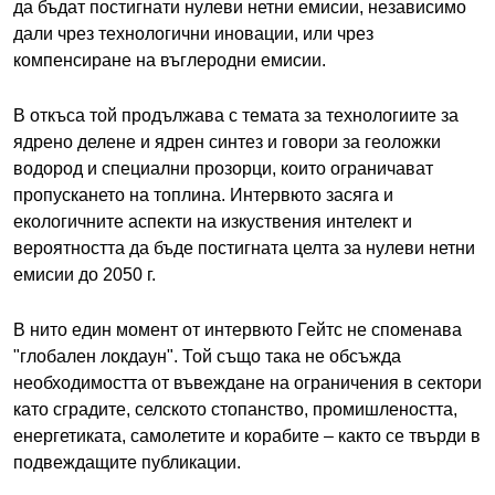
да бъдат постигнати нулеви нетни емисии, независимо
дали чрез технологични иновации, или чрез
компенсиране на въглеродни емисии.
В откъса той продължава с темата за технологиите за
ядрено делене и ядрен синтез и говори за геоложки
водород и специални прозорци, които ограничават
пропускането на топлина. Интервюто засяга и
екологичните аспекти на изкуствения интелект и
вероятността да бъде постигната целта за нулеви нетни
емисии до 2050 г.
В нито един момент от интервюто Гейтс не споменава
"глобален локдаун". Той също така не обсъжда
необходимостта от въвеждане на ограничения в сектори
като сградите, селското стопанство, промишлеността,
енергетиката, самолетите и корабите – както се твърди в
подвеждащите публикации.