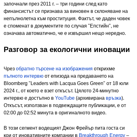
започнали през 2011 г. – три години след като
финансистът се признава за виновен в склоняване на
непълнолетна към проституция. Фактът, че даден човек
е споменат в документите по случая "Епстийн", не
означава автоматично, че е извършил нещо нередно.
Разговор за екологични иновации
Чрез
обратно търсене на изображения
открихме
пълното интервю
от епизода на предаването на
Bloomberg "Leaders with Lacqua Goes Green" от 18 юли
2024 г., от което е взет откъсът. Цялото 24-минутно
интервю е достъпно в
YouTube
(архивирана
връзка
).
Откъсът, използван в подвеждащите публикации, е от
02:00 до 02:52 минута в оригиналното видео.
В този сегмент водещият Джон Фрейър пита госта си
кои от иновативните компании в
Breakthrough Energy
–