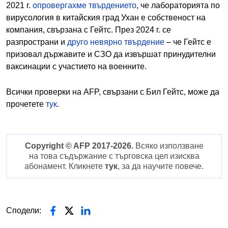
2021 г.
опровергахме твърдението
, че лабораторията по
вирусология в китайския град Ухан е собственост на
компания, свързана с Гейтс. През 2024 г. се
разпространи и
друго невярно твърдение
– че Гейтс е
призовал държавите и СЗО да извършат принудителни
ваксинации с участието на военните.
Всички проверки на AFP, свързани с Бил Гейтс, може да
прочетете
тук
.
Copyright © AFP 2017-2026.
Всяко използване
на това съдържание с търговска цел изисква
абонамент. Кликнете
тук
, за да научите повече.
Сподели: