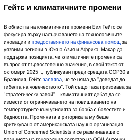
Гейтс и климатичните промени
В областта на климатичните промени Бил Гейтс се
фокусира върху насърчаването на технологичните
иновации и
предоставянето на финансова помощ
за
уязвими региони в Южна Азия и Африка. Макар да
поддържа позицията, че климатичните промени са
въпрос от първостепенно значение, в свой текст от
октомври 2025 г., публикуван преди срещата COP30 в
Бразилия, Гейтс
заявява
, че те няма да "доведат до
гибелта на човечеството". Той също така призовава за
"стратегически завой" – климатичният дебат да се
измести от ограничаването на повишаването на
температурите към усилията за борба с болестите и
бедността. Промяната в риториката му беше
критикувана от американската научна организация
Union of Concerned Scientists и се разминаваше с
позицията на генералния секретар на ООН Антониу