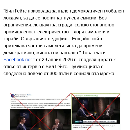
"Бил Гейтс призовава за пълен демократичен глобален
локдаун, за да се постигнат нулеви емисии. Без
ограничения, локдаун за сгради, селско стопанство,
промишленост, електричество – дори самолети и
кораби. Свързаният педофил с Епщайн, който
притежава частни самолети, иска да промени
демократично, живота ни напълно." Това гласи
Facebook пост
от 29 април 2026 г., споделящ кратък
откъс от интервю с Бил Гейтс. Публикацията е
споделена повече от 300 пъти в социалната мрежа.
Image