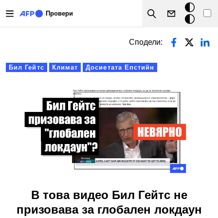
Премини към основното съдържание
Тъмен
Провери
Search
режим
Primary tabs
Сподели:
Бил Гейтс
Климат
Досиетата Епстийн
В това видео Бил Гейтс не
призовава за глобален локдаун