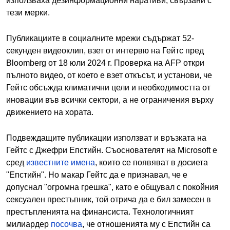
използваха дезинформационни наративи, свързани с
тези мерки.
Публикациите в социалните мрежи съдържат 52-
секунден видеоклип, взет от интервю на Гейтс пред
Bloomberg от 18 юли 2024 г. Проверка на AFP откри
пълното видео, от което е взет откъсът, и установи, че
Гейтс обсъжда климатични цели и необходимостта от
иновации във всички сектори, а не ограничения върху
движението на хората.
Подвеждащите публикации използват и връзката на
Гейтс с Джефри Епстийн. Съоснователят на Microsoft е
сред
известните имена
, които се появяват в досиета
"Епстийн". Но макар Гейтс да е признавал, че е
допуснал "огромна грешка", като е общувал с покойния
сексуален престъпник, той отрича да е бил замесен в
престъпленията на финансиста. Технологичният
милиардер
посочва
, че отношенията му с Епстийн са