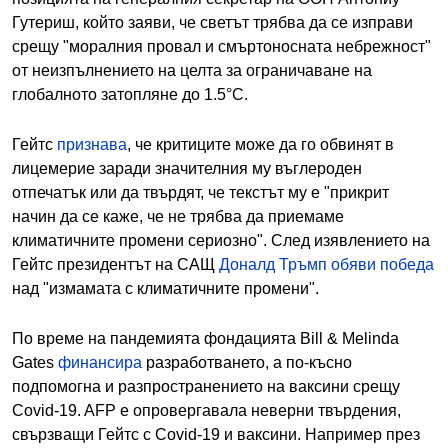
Гутериш, който заяви, че светът трябва да се изправи
срещу "моралния провал и смъртоносната небрежност"
от неизпълнението на целта за ограничаване на
глобалното затопляне до 1.5°C.
Гейтс
признава
, че критиците може да го обвинят в
лицемерие заради значителния му въглероден
отпечатък или да твърдят, че текстът му е "прикрит
начин да се каже, че не трябва да приемаме
климатичните промени сериозно". След изявлението на
Гейтс президентът на САЩ
Доналд Тръмп обяви победа
над "измамата с климатичните промени".
По време на пандемията фондацията Bill & Melinda
Gates
финансира
разработването, а по-късно
подпомогна и разпространението на ваксини срещу
Covid-19. AFP е опровергавала неверни твърдения,
свързващи Гейтс с Covid-19 и ваксини. Например през