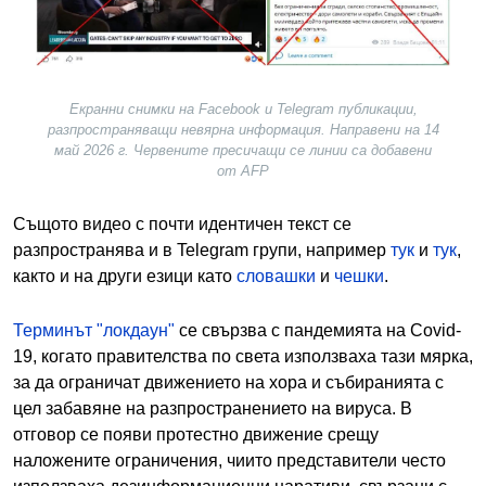
Екранни снимки на Facebook и Telegram публикации,
разпространяващи невярна информация. Направени на 14
май 2026 г. Червените пресичащи се линии са добавени
от AFP
Същото видео с почти идентичен текст се
разпространява и в Telegram групи, например
тук
и
тук
,
както и на други езици като
словашки
и
чешки
.
Терминът "локдаун"
се свързва с пандемията на Covid-
19, когато правителства по света използваха тази мярка,
за да ограничат движението на хора и събиранията с
цел забавяне на разпространението на вируса. В
отговор се появи протестно движение срещу
наложените ограничения, чиито представители често