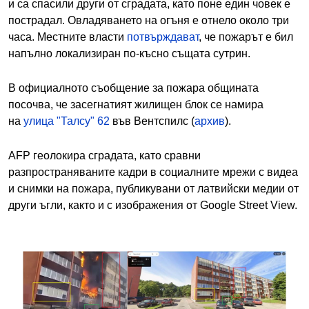
и са спасили други от сградата, като поне един човек е
пострадал. Овладяването на огъня е отнело около три
часа. Местните власти
потвърждават
, че пожарът е бил
напълно локализиран по-късно същата сутрин.
В официалното съобщение за пожара общината
посочва, че засегнатият жилищен блок се намира
на
улица "Талсу" 62
във Вентспилс (
архив
).
AFP геолокира сградата, като сравни
разпространяваните кадри в социалните мрежи с видеа
и снимки на пожара, публикувани от латвийски медии от
други ъгли, както и с изображения от Google Street View.
Image