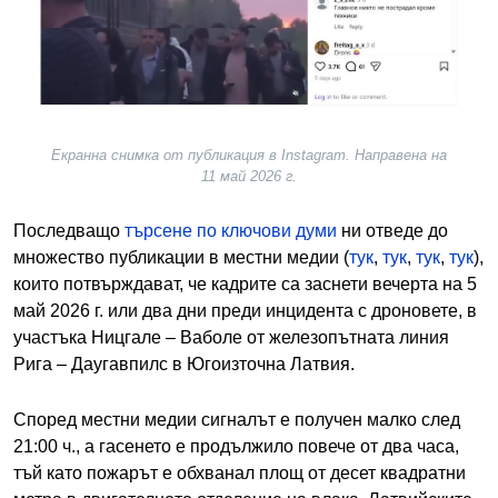
Екранна снимка от публикация в Instagram. Направена на
11 май 2026 г.
Последващо
търсене по ключови думи
ни отведе до
множество публикации в местни медии (
тук
,
тук
,
тук
,
тук
),
които потвърждават, че кадрите са заснети вечерта на 5
май 2026 г. или два дни преди инцидента с дроновете, в
участъка Ницгале – Ваболе от железопътната линия
Рига – Даугавпилс в Югоизточна Латвия.
Според местни медии сигналът е получен малко след
21:00 ч., а гасенето е продължило повече от два часа,
тъй като пожарът е обхванал площ от десет квадратни