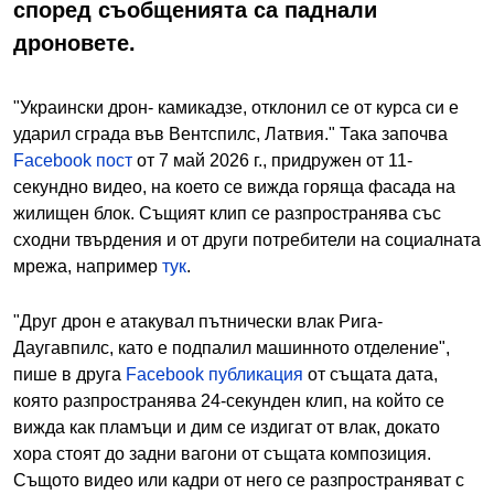
според съобщенията са паднали
дроновете.
"Украински дрон- камикадзе, отклонил се от курса си е
ударил сграда във Вентспилс, Латвия." Така започва
Facebook пост
от 7 май 2026 г., придружен от 11-
секундно видео, на което се вижда горяща фасада на
жилищен блок. Същият клип се разпространява със
сходни твърдения и от други потребители на социалната
мрежа, например
тук
.
"Друг дрон е атакувал пътнически влак Рига-
Даугавпилс, като е подпалил машинното отделение",
пише в друга
Facebook публикация
от същата дата,
която разпространява 24-секунден клип, на който се
вижда как пламъци и дим се издигат от влак, докато
хора стоят до задни вагони от същата композиция.
Същото видео или кадри от него се разпространяват с