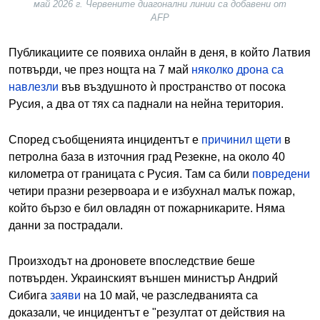
май 2026 г. Червените диагонални линии са добавени от
AFP
Публикациите се появиха онлайн в деня, в който Латвия
потвърди, че през нощта на 7 май
няколко дрона са
навлезли
във въздушното ѝ пространство от посока
Русия, а два от тях са паднали на нейна територия.
Според съобщенията инцидентът е
причинил щети
в
петролна база в източния град Резекне, на около 40
километра от границата с Русия. Там са били
повредени
четири празни резервоара и е избухнал малък пожар,
който бързо е бил овладян от пожарникарите. Няма
данни за пострадали.
Произходът на дроновете впоследствие беше
потвърден. Украинският външен министър Андрий
Сибига
заяви
на 10 май, че разследванията са
доказали, че инцидентът е "резултат от действия на