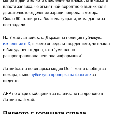
метра в двигателното отделение на влака. Латвийските
власти заявиха, че огънят най-вероятно е възникнал в
двигателното отделение заради повреда в мотора.
Около 60 пътници са били евакуирани, няма данни за
пострадали.
На 7 май латвийската Държавна полиция публикува
изявление в X
, в което определи твърдението, че влакът
е бил ударен от дрон, като "умишлено
разпространявана невярна информация".
Латвийската новинарска медия Delfi, която съобщи за
пожара, също
публикува проверка на фактите
за
видеото.
AFP не откри съобщения за навлизане на дронове в
Латвия на 5 май.
Видеото с горящата сграда