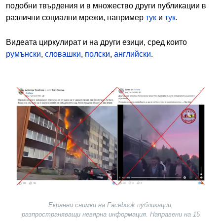
подобни твърдения и в множество други публикации в
различни социални мрежи, например
тук
и
тук
.
Видеата циркулират и на други езици, сред които
румънски
,
словашки
,
полски
,
английски
.
Image
Екранни снимки на Facebook публикации,
разпространяващи невярна информация. Направени на 15