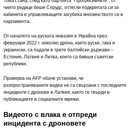
Това стана, след като партията "Прогресивните", от
чиито редици беше Спрудс, оттегли подкрепата си за
кабинета и управляващите загубиха мнозинството си в
парламента.
От началото на руската инвазия в Украйна през
февруари 2022 г. няколко дрона, както руски, така и
украински, са падали в трите балтийски държави –
Естония, Латвия и Литва, които са бивши съветски
републики.
Проверка на AFP обаче установи, че
разпространяваните видеа не са свързани с последните
инциденти с дронове в Латвия, както се твърди в
публикациите в социалните мрежи.
Видеото с влака е отпреди
инцидента с дроновете