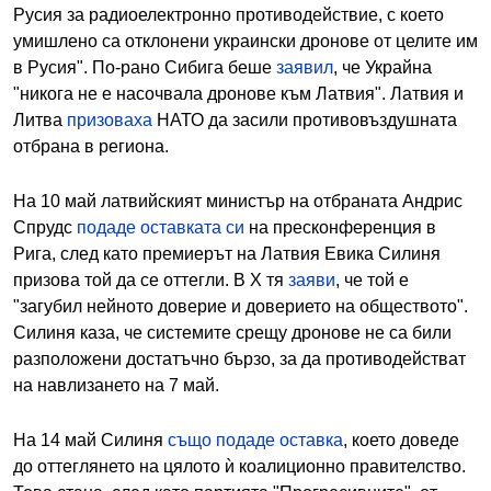
Русия за радиоелектронно противодействие, с което
умишлено са отклонени украински дронове от целите им
в Русия". По-рано Сибига беше
заявил
, че Украйна
"никога не е насочвала дронове към Латвия". Латвия и
Литва
призоваха
НАТО да засили противовъздушната
отбрана в региона.
На 10 май латвийският министър на отбраната Андрис
Спрудс
подаде оставката си
на пресконференция в
Рига, след като премиерът на Латвия Евика Силиня
призова той да се оттегли. В X тя
заяви
, че той е
"загубил нейното доверие и доверието на обществото".
Силиня каза, че системите срещу дронове не са били
разположени достатъчно бързо, за да противодействат
на навлизането на 7 май.
На 14 май Силиня
също подаде оставка
, което доведе
до оттеглянето на цялото ѝ коалиционно правителство.