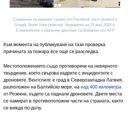
Сравнение на екранни снимки от Facebook пост (вляво) и
Google Street View (вдясно). Направени на 15 май 2026 г.
Елементите в различни цветове са добавени от AFP
Към момента на публикуване на тази проверка
причината за пожара все още се разследва.
Местоположението също противоречи на невярното
твърдение, което свързва кадрите с инцидентите с
дроновете. Вентспилс е град в Северозападна Латвия,
разположен на Балтийско море, на
над 400 километра
от Резекне, където са паднали дроновете. Двете места
се намират в противоположни части на страната, както
се вижда по-долу.