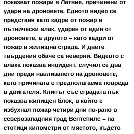
показват пожари в Латвия, причинени от
удари на дроновете. Едното видео се
представя като кадри от пожар в
пътнически влак, ударен от един от
дроновете, а другото – като кадри от
пожар в жилищна сграда. И двете
твърдения обаче са неверни. Видеото с
влака показва инцидент, случил се два
дни преди навлизането на дроновете,
като причината е предполагаема повреда
в двигателя. Клипът със сградата пък
показва жилищен блок, в който е
избухнал пожар четири дни по-рано в
северозападния град Вентспилс – на
стотици километри от мястото, където