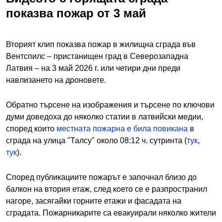
показва пожар от 3 май
Вторият клип показва пожар в жилищна сграда във
Вентспилс – пристанищен град в Северозападна
Латвия – на 3 май 2026 г. или четири дни преди
навлизането на дроновете.
Обратно търсене на изображения и търсене по ключови
думи доведоха до няколко статии в латвийски медии,
според които
местната пожарна е била повикана
в
сграда на улица "Талсу" около 08:12 ч. сутринта (
тук
,
тук
).
Според публикациите пожарът е започнал близо до
балкон на втория етаж, след което се е разпространил
нагоре, засягайки горните етажи и фасадата на
сградата. Пожарникарите са евакуирали няколко жители