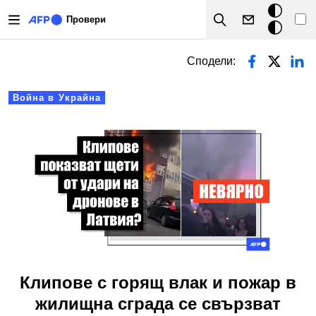
Премини към основното съдържание
Тъмен
Провери
Search
режим
Primary tabs
Сподели:
Война в Украйна
Клипове с горящ влак и пожар в
жилищна сграда се свързват