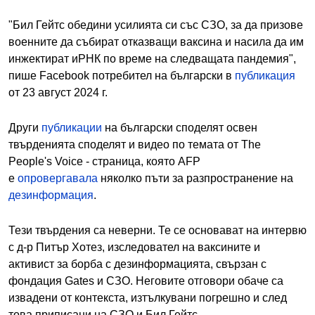
"Бил Гейтс обедини усилията си със СЗО, за да призове
военните да събират отказващи ваксина и насила да им
инжектират иРНК по време на следващата пандемия",
пише Facebook потребител на български в
публикация
от 23 август 2024 г.
Други
публикации
на български споделят освен
твърденията споделят и видео по темата от The
People's Voice - страница, която AFP
е
опровергавала
няколко пъти за разпространение на
дезинформация
.
Тези твърдения са неверни. Те се основават на интервю
с д-р Питър Хотез, изследовател на ваксините и
активист за борба с дезинформацията, свързан с
фондация Gates и СЗО. Неговите отговори обаче са
извадени от контекста, изтълкувани погрешно и след
това приписани на СЗО и Бил Гейтс.