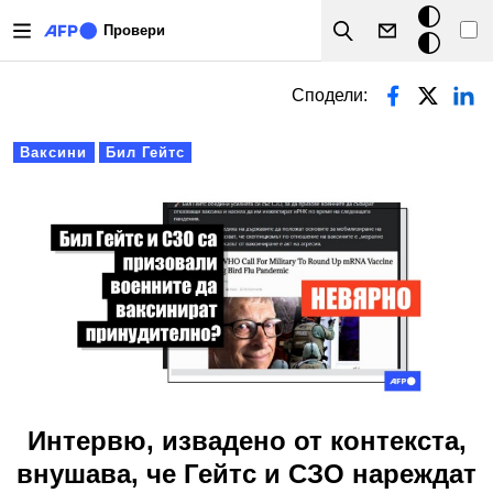
Премини към основното съдържание
Тъмен
Провери
Search
режим
Primary tabs
Сподели:
Ваксини
Бил Гейтс
Интервю, извадено от контекста,
внушава, че Гейтс и СЗО нареждат