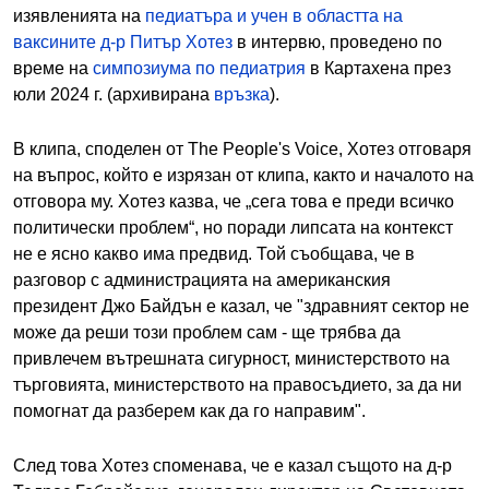
изявленията на
педиатъра и учен в областта на
ваксините д-р Питър Хотез
в интервю, проведено по
време на
симпозиума по педиатрия
в Картахена през
юли 2024 г. (архивирана
връзка
).
В клипа, споделен от The People's Voice, Хотез отговаря
на въпрос, който е изрязан от клипа, както и началото на
отговора му. Хотез казва, че „сега това е преди всичко
политически проблем“, но поради липсата на контекст
не е ясно какво има предвид. Той съобщава, че в
разговор с администрацията на американския
президент Джо Байдън е казал, че "здравният сектор не
може да реши този проблем сам - ще трябва да
привлечем вътрешната сигурност, министерството на
търговията, министерството на правосъдието, за да ни
помогнат да разберем как да го направим".
След това Хотез споменава, че е казал същото на д-р