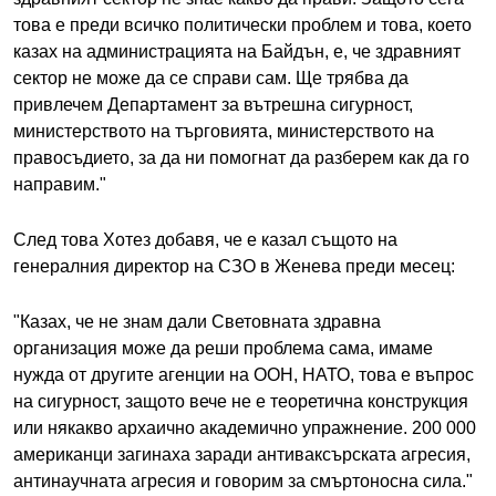
това е преди всичко политически проблем и това, което
казах на администрацията на Байдън, е, че здравният
сектор не може да се справи сам. Ще трябва да
привлечем Департамент за вътрешна сигурност,
министерството на търговията, министерството на
правосъдието, за да ни помогнат да разберем как да го
направим."
След това Хотез добавя, че е казал същото на
генералния директор на СЗО в Женева преди месец:
"Казах, че не знам дали Световната здравна
организация може да реши проблема сама, имаме
нужда от другите агенции на ООН, НАТО, това е въпрос
на сигурност, защото вече не е теоретична конструкция
или някакво архаично академично упражнение. 200 000
американци загинаха заради антиваксърската агресия,
антинаучната агресия и говорим за смъртоносна сила."