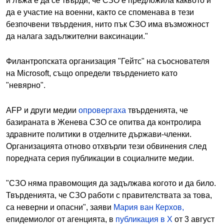
и лъжа е да се твърди, че СЗО е предложила каквото и
да е участие на военни, както се споменава в тези
безпочвени твърдения, нито пък СЗО има възможност
да налага задължителни ваксинации."
Филантропската организация "Гейтс" на съоснователя
на Microsoft, също определи твърдението като
"невярно".
AFP и други медии
опровергаха
твърденията, че
базираната в Женева СЗО се опитва да контролира
здравните политики в отделните държави-членки.
Организацията отново отхвърли тези обвинения след
поредната серия публикации в социалните медии.
"СЗО няма правомощия да задължава когото и да било.
Твърденията, че СЗО работи с правителствата за това,
са неверни и опасни", заяви
Мария ван Керхов,
епидемиолог от агенцията, в
публикация в X
от 3 август