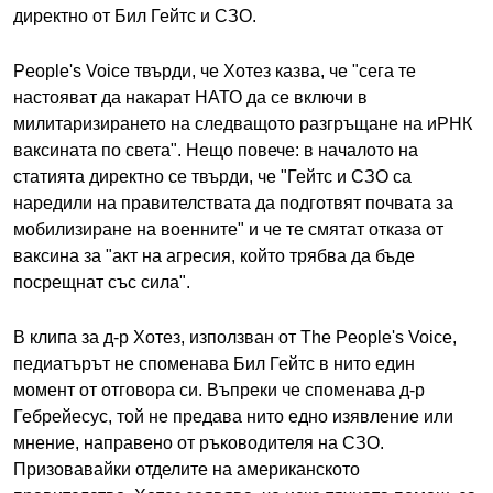
директно от Бил Гейтс и СЗО.
People's Voice твърди, че Хотез казва, че "сега те
настояват да накарат НАТО да се включи в
милитаризирането на следващото разгръщане на иРНК
ваксината по света". Нещо повече: в началото на
статията директно се твърди, че "Гейтс и СЗО са
наредили на правителствата да подготвят почвата за
мобилизиране на военните" и че те смятат отказа от
ваксина за "акт на агресия, който трябва да бъде
посрещнат със сила".
В клипа за д-р Хотез, използван от The People's Voice,
педиатърът не споменава Бил Гейтс в нито един
момент от отговора си. Въпреки че споменава д-р
Гебрейесус, той не предава нито едно изявление или
мнение, направено от ръководителя на СЗО.
Призовавайки отделите на американското