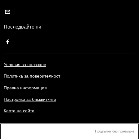
Последвайте ни
Условия за ползване
Политика за поверителност
Правна информация
Настройки за бисквитките
Карта на сайта
Copyright © AFP 2017-2026. Всички права запазени.
Продължи без приемане
Потребителите могат да имат достъп и да се консултират с