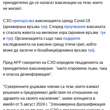
принудително да се налагат ваксинации на тези, които
не желаят.
СЗО
препоръчва
ваксинацията срещу Covid-19
(архивиранa връзка
тук
). Според
проучвания
ваксината
е спасила живота на милиони хора (архивни връзки
тук
и
тук
). Организацията също така
подкрепя
изследванията на ваксини срещу птичи грип, който
може да засегне и бозайници(архивна връзка
тук
).
Пред AFP говорител на СЗО определи твърденията за
принудително ваксиниране: "както откровени лъжи, така
и опасна дезинформация".
"Суверенните държави членки са тези, които вземат
решения и предприемат действия по отношение на
здравето на своето население", заяви агенцията в
имейл от 5 август 2024 г. "Злонамерена фалшификация