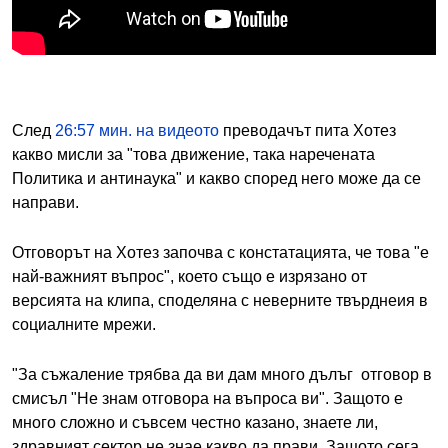
След
26:57 мин. на видеото
преводачът пита Хотез
какво мисли за "това движение, така наречената
Политика и антинаука" и какво според него може да се
направи.
Отговорът на Хотез започва с констатацията, че това "е
най-важният въпрос", което също е изрязано от
версията на клипа, споделяна с неверните твърднеия в
социалните мрежи.
"За съжаление трябва да ви дам много дълъг отговор в
смисъл "Не знам отговора на въпроса ви". Защото е
много сложно и съвсем честно казано, знаете ли,
здравният сектор не знае какво да прави. Защото сега