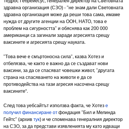
Тедрос Гебрейесус, генерален директор на Световната
здравна организация (СЗО) - "не знам дали Световната
здравна организация може да реши това сама, имаме
нужда от другите агенции на ООН, НАТО, това е
проблем на сигурността" и обяснява как 200 000
американци са загинали заради агресията срещу
ваксините и агресията срещу науката.
"Това вече е смъртоносна сила", казва Хотез и
отбелязва, че както е важно да се създават нови
ваксини, за да се спасяват човешки живот, "другата
страна на спасяването на животи е да се
противодейства на тази агресия насочена срещу
ваксините“.
След това уебсайтът използва факта, че Хотез
е
получил финансиране от
фондация "Бил и Мелинда
Гейтс" (архив
тук
) и че споменава генералния директор
на СЗО, за да представи изявленията му като идващи