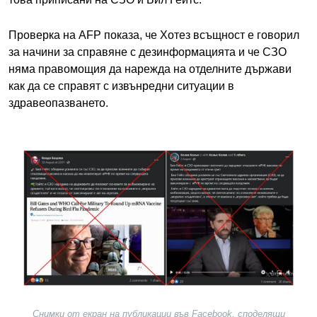
Проверка на AFP показа, че Хотез всъщност е говорил
за начини за справяне с дезинформацията и че СЗО
няма правомощия да нарежда на отделните държави
как да се справят с извънредни ситуации в
здравеопазването.
Image
Снимки от екран на публикации във Facebook, споделящи