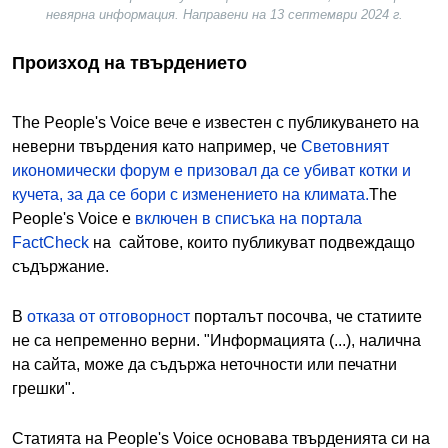
невярна информация. Направени на 13 септември 2024 г.
Произход на твърдението
The People's Voice вече е известен с публикуването на
неверни твърдения като например, че
Световният
икономически форум е призовал да се убиват котки и
кучета, за да се бори с изменението на климата.
The
People's Voice е
включен в списъка на портала
FactCheck
на сайтове, които публикуват подвеждащо
съдържание.
В
отказа от
отговорност
порталът посочва, че статиите
не са непременно верни. "Информацията (...), налична
на сайта, може да съдържа неточности или печатни
грешки".
Статията на People's Voice основава твърденията си на