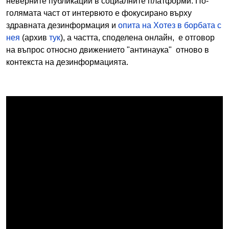
неверните публикации в социалните платформи. По-
голямата част от интервюто е фокусирано върху
здравната дезинформация и
опита на Хотез в борбата с
нея
(архив
тук
), а частта, споделена онлайн, е отговор
на въпрос относно движението "антинаука" отново в
контекста на дезинформацията.