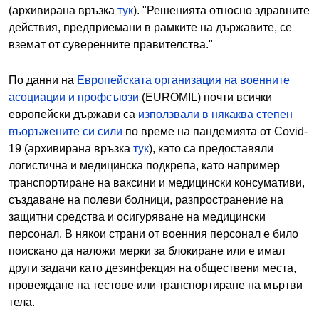
(архивирана връзка
тук
). "Решенията относно здравните
действия, предприемани в рамките на държавите, се
вземат от суверенните правителства."
По данни на
Европейската организация на военните
асоциации и профсъюзи
(EUROMIL) почти всички
европейски държави са
използвали в някаква степен
въоръжените си сили
по време на пандемията от Covid-
19 (архивирана връзка
тук
), като са предоставяли
логистична и медицинска подкрепа, като например
транспортиране на ваксини и медицински консумативи,
създаване на полеви болници, разпространение на
защитни средства и осигуряване на медицински
персонал. В някои страни от военния персонал е било
поискано да наложи мерки за блокиране или е имал
други задачи като дезинфекция на обществени места,
провеждане на тестове или транспортиране на мъртви
тела.