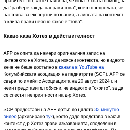
правителство, Хотез заявява, че иска тяхната помощ, за
да "разбере как да направи това", което предполага, че
настоява за експертни познания, а липсата на контекст
в клипа прави неясно какво е "това".
Какво каза Хотез в действителност
AFP се опита да намери оригиналния запис на
интервюто на Хотез, за да изясни контекста, но видеото
вече не беше достъпно в
канала в YouTube на
Колумбийската асоциация на педиатрите (SCP). AFP се
свъра по имейл с Асоциацията на 20 август 2024 г. и
неин представител обясни, че видеото е "скрито", за да
се спестят неприятности на д-р Хотез.
SCP предостави на AFP дотъп до цялото
33-минутно
видео
(архивирано
тук
), което даде представа в какъв
контекст д-р Хотез прави изказванията, споделяни в