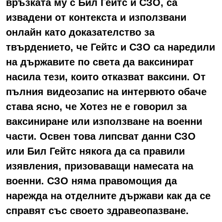
връзката му с Бил Гейтс и СЗО, са
извадени от контекста и използвани
онлайн като доказателство за
твърдението, че Гейтс и СЗО са наредили
на държавите по света да ваксинират
насила тези, които отказват ваксини. От
пълния видеозапис на интервюто обаче
става ясно, че Хотез не е говорил за
ваксиниране или използване на военни
части. Освен това липсват данни СЗО
или Бил Гейтс някога да са правили
изявления, призоваващи намесата на
военни. СЗО няма правомощия да
нарежда на отделните държави как да се
справят със своето здравеопазване.