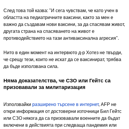
След това той казва: "И сега чувствам, че като учен в
областта на педиатричните ваксини, както за мен е
важно да създавам нови ваксини, за да спасявам живот,
другата страна на спасяването на живот е
противодействието на тази антиваксинална агресия".
Нито в един момент на интервюто д-р Хотез не твърди,
че срещу тези, които не искат да се ваксинират, трябва
да бъде използвана сила.
Няма доказателства, че СЗО или Гейтс са
призовавали за милитаризация
Използвайки
разширено търсене в интернет
, AFP не
откри информация от достоверни източници Бил Гейтс
или СЗО някога да са призовавали военните да бъдат
включени в действията при следваща пандемия или