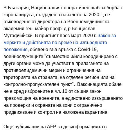
В България, Националният оперативен щаб за борба с
коронавируса, създаден в началото на 2020 г., се
ръководеше от директора на Военномедицинска
академия ген.-майор проф. д-р Венцислав
Мутафчийски. В приетият през март 2020 г.
Закон за
мерките и действията по време на извъредното
положение
, обявено във връзка с Covid-19,
военнослужещите "съвместно и/или координирано с
други органи може да участват в прилагането на
противоепидемични мерки и ограничения на
територията на страната, на отделен регион или на
контролно-пропускателен пункт". Ваксинацията обаче
не е сред изброените в чл. 10 от същия закон
правомощия на военните, а единствено извършването
на проверки и охраната на зони с ограничено
придвижване и контрол на наложена карантина.
Още публикации на AFP за дезинформацията в