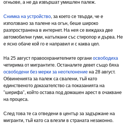
огньове, а не да извършат умишлен палеж.
Снимка на устройство
, за което се твърди, че е
използвано за палене на огън, беше широко
разпространена в интернет. На нея се виждаха две
автомобилни гуми, натъпкани със стиропор и дърва. Не
е ясно обаче кой го е направил и с каква цел.
На 25 август правоохранителните органи
освободиха
четирима от мигрантите. Останалите девет също бяха
освободени без мерки за неотклонение
на 28 август.
Обвиненията за палеж са свалени, тъй като
единственото доказателство са показанията на
"шерифа", който остава под домашен арест в очакване
на процеса.
След това те са отведени в център за задържане на
мигранти, тъй като са влезли в страната незаконно.