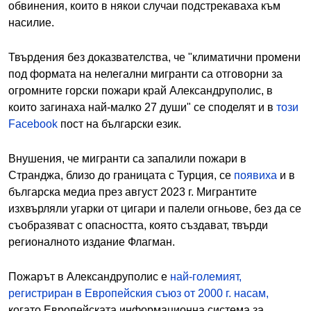
обвинения, които в някои случаи подстрекаваха към
насилие.
Твърдения без доказвателства, че "климатични промени
под формата на нелегални мигранти са отговорни за
огромните горски пожари край Александруполис, в
които загинаха най-малко 27 души" се споделят и в
този
Facebook
пост на български език.
Внушения, че мигранти са запалили пожари в
Странджа, близо до границата с Турция, се
появиха
и в
българска медиа през август 2023 г. Мигрантите
изхвърляли угарки от цигари и палели огньове, без да се
съобразяват с опасността, която създават, твърди
регионалното издание Флагман.
Пожарът в Александруполис е
най-големият,
регистриран в Европейския съюз от 2000 г. насам,
когато Европейската информационна система за