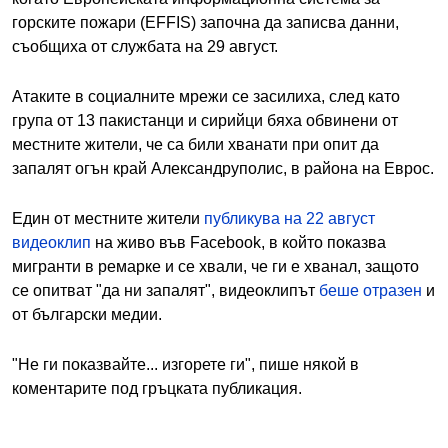
горските пожари (EFFIS) започна да записва данни,
съобщиха от службата на 29 август.
Атаките в социалните мрежи се засилиха, след като
група от 13 пакистанци и сирийци бяха обвинени от
местните жители, че са били хванати при опит да
запалят огън край Александруполис, в района на Еврос.
Един от местните жители
публикува на 22 август
видеоклип
на живо във Facebook, в който показва
мигранти в ремарке и се хвали, че ги е хванал, защото
се опитват "да ни запалят", видеоклипът
беше отразен
и
от български медии.
"Не ги показвайте... изгорете ги", пише някой в
коментарите под гръцката публикация.