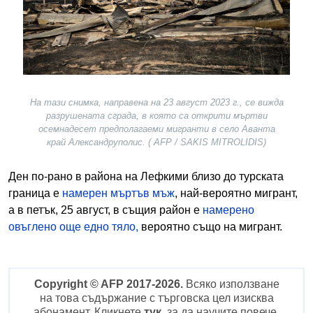
На тази снимка, направена на 23 август 2023 г., се вижда
разрушената сграда, в която са открити мъртви
осемнадесет предполагаеми мигранти в село Аванта
край Александруполис. ( AFP / SAKIS MITROLIDIS)
Ден по-рано в района на Лефкими близо до турската
граница е
намерен мъртъв мъж
, най-вероятно мигрант,
а в петък, 25 август, в същия район е
намерено
овъглено още едно тяло,
вероятно също на мигрант.
Copyright © AFP 2017-2026.
Всяко използване
на това съдържание с търговска цел изисква
абонамент. Кликнете
тук
, за да научите повече.