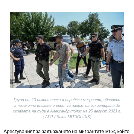
Image
Група от 13 пакистански и сирийски мигранти, обвинени
в незаконно влизане и опит за палеж, са ескортирани до
сградата на съда в Александруполис на 25 август 2023 г.
( AFP / Sakis MITROLIDIS)
Арестуваният за задържането на мигрантите мъж, който