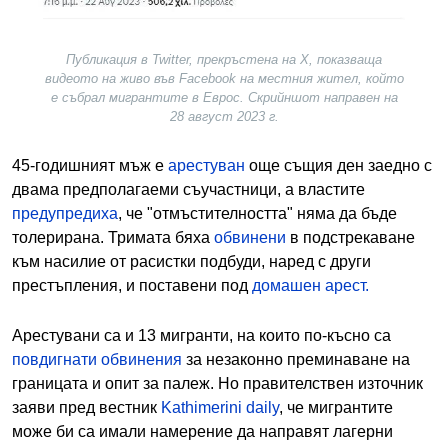
Публикация в Twitter, прекръстена на X, показваща
видеото на живо във Facebook на местния жител, който
е събрал мигрантите в Еврос. Скрийншот направен на
28 август 2023 г.
45-годишният мъж е
арестуван
още същия ден заедно с
двама предполагаеми съучастници, а властите
предупредиха
, че "отмъстителността" няма да бъде
толерирана. Тримата бяха
обвинени
в подстрекаване
към насилие от расистки подбуди, наред с други
престъпления, и поставени под
домашен арест.
Арестувани са и 13 мигранти, на които по-късно са
повдигнати обвинения
за незаконно преминаване на
границата и опит за палеж. Но правителствен източник
заяви пред вестник
Kathimerini daily
, че мигрантите
може би са имали намерение да направят лагерни