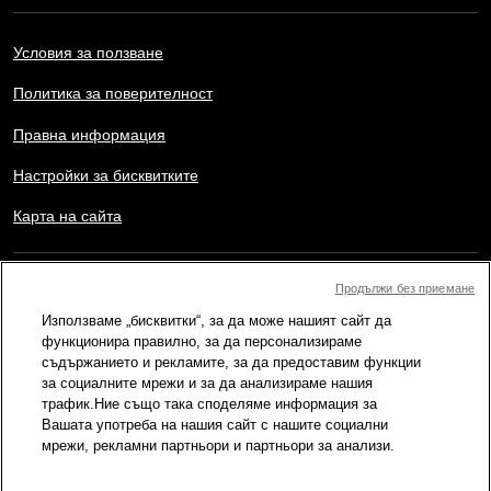
Условия за ползване
Политика за поверителност
Правна информация
Настройки за бисквитките
Карта на сайта
Copyright © AFP 2017-2026. Всички права запазени.
Продължи без приемане
Потребителите могат да имат достъп и да се консултират с
Използваме „бисквитки“, за да може нашият сайт да
този уебсайт, както и да използват наличните функции за
споделяне за лични, частни и нетърговски цели. Всяка друга
функционира правилно, за да персонализираме
употреба, в частност възпроизвеждане, публично предаване
съдържанието и рекламите, за да предоставим функции
или разпостранение на съдържанието на този уебсайт, изцяло
за социалните мрежи и за да анализираме нашия
или частично, с каквато и да е друга цел и/или по какъвто и да
трафик.Ние също така споделяме информация за
е начин, без конкретно лицензионно споразумение подписано
Вашата употреба на нашия сайт с нашите социални
с AFP, е строго забранено. Външното съдържание, което е
показано или включено чрез линкове в съдържанието на
мрежи, рекламни партньори и партньори за анализи.
Провери, се предоставя до степен, необходима за правилното
разбиране на проверката на съответната информация. AFP не