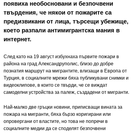
появиха необосновани и безпочвени
твърдения, че някои от пожарите са
предизвикани от лица, търсещи убежище,
което разпали антимигрантска мания в
интернет.
След като на 19 август избухнаха първите пожари в
района на град Александруполис, близо до добре
познатия маршрут на мигрантите, влизащи в Европа от
Турция, в социалните мрежи бяха публикувани снимки и
видеоклипове, в които се твърди, че се виждат
самоделни устройства за палеж, създадени от мигранти.
Най-малко две гръцки новини, приписващи вината за
пожара на мигранти, бяха бързо коригирани или
опровергани от властите, но това не попречи в
социалните медии да се споделят безпочвени