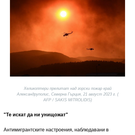
Image
Хеликоптери прелитат над горски пожар край
Александруполис, Северна Гърция, 21 август 2023 г. (
AFP / SAKIS MITROLIDIS)
"Те искат да ни унищожат"
Антимигрантските настроения, наблюдавани в