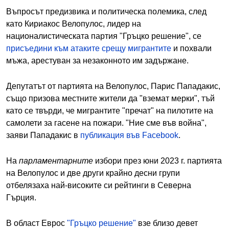
Въпросът предизвика и политическа полемика, след
като Кириакос Велопулос, лидер на
националистическата партия "Гръцко решение", се
присъедини към атаките срещу мигрантите
и похвали
мъжа, арестуван за незаконното им задържане.
Депутатът от партията на Велопулос, Парис Пападакис,
също призова местните жители да "вземат мерки", тъй
като се твърди, че мигрантите "пречат" на пилотите на
самолети за гасене на пожари. "Ние сме във война",
заяви Пападакис в
публикация във Facebook
.
На
парламентарните
избори през юни 2023 г. партията
на Велопулос и две други крайно десни групи
отбелязаха най-високите си рейтинги в Северна
Гърция.
В област Еврос
"Гръцко решение"
взе близо девет