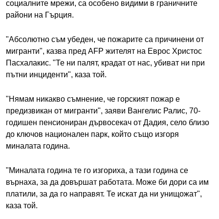
социалните мрежи, са особено видими в граничните
райони на Гърция.
"Абсолютно съм убеден, че пожарите са причинени от
мигранти", казва пред АFP жителят на Еврос Христос
Пасхалакис. "Те ни палят, крадат от нас, убиват ни при
пътни инциденти", каза той.
"Нямам никакво съмнение, че горският пожар е
предизвикан от мигранти", заяви Вангелис Ралис, 70-
годишен пенсиониран дървосекач от Дадия, село близо
до ключов национален парк, който също изгоря
миналата година.
"Миналата година те го изгориха, а тази година се
върнаха, за да довършат работата. Може би дори са им
платили, за да го направят. Те искат да ни унищожат",
каза той.