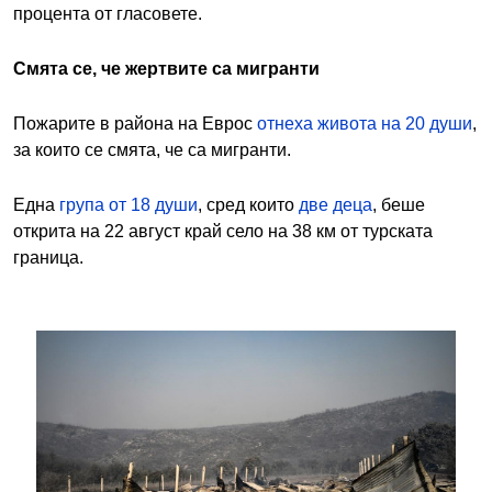
процента от гласовете.
Смята се, че жертвите са мигранти
Пожарите в района на Еврос
отнеха живота на 20 души
,
за които се смята, че са мигранти.
Една
група от 18 души
, сред които
две деца
, беше
открита на 22 август край село на 38 км от турската
граница.
Image