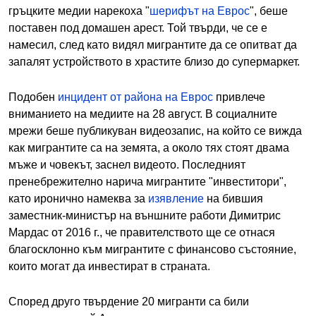
гръцките медии нарекоха "
шерифът на Еврос
", беше
поставен под домашен арест. Той твърди, че се е
намесил, след като видял мигрантите да се опитват да
запалят устройството в храстите близо до супермаркет.
Подобен
инцидент от района на Еврос
привлече
вниманието на медиите на 28 август. В социалните
мрежи беше публикуван видеозапис, на който се вижда
как мигрантите са на земята, а около тях стоят двама
мъже и човекът, заснел видеото. Последният
пренебрежително нарича мигрантите "инвеститори",
като иронично намеква за
изявление
на бившия
заместник-министър на външните работи Димитрис
Мардас от 2016 г., че правителството ще се отнася
благосклонно към мигрантите с финансово състояние,
които могат да инвестират в страната.
Според друго твърдение 20 мигранти са били