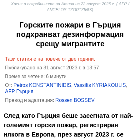
Хасия в покрайнините на Атина на 22 август 2023 г. ( AFP /
ANGELOS TZORTZINIS)
Горските пожари в Гърция
подхранват дезинформация
срещу мигрантите
Тази статия е на повече от две години.
Публикувано на 31 август 2023 г. в 13:57
Време за четене: 6 минути
От:
Petros KONSTANTINIDIS
,
Vassilis KYRIAKOULIS
,
AFP Гърция
Превод и адаптация:
Rossen BOSSEV
След като Гърция беше засегната от най-
големият горски пожар, регистриран
някога в Европа, през август 2023 г. се