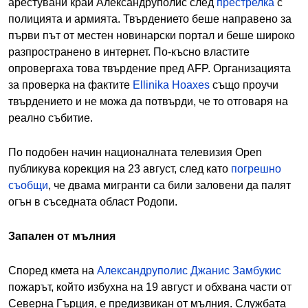
арестувани край Александруполис след
престрелка
с
полицията и армията. Твърдението беше направено за
първи път от местен новинарски портал и беше широко
разпространено в интернет. По-късно властите
опровергаха това твърдение пред AFP. Организацията
за проверка на фактите
Ellinika Hoaxes
също проучи
твърдението и не можа да потвърди, че то отговаря на
реално събитие.
По подобен начин националната телевизия Open
публикува корекция на 23 август, след като
погрешно
съобщи
, че двама мигранти са били заловени да палят
огън в съседната област Родопи.
Запален от мълния
Според кмета на
Александруполис Джанис Замбукис
пожарът, който избухна на 19 август и обхвана части от
Северна Гърция, е предизвикан от мълния. Службата