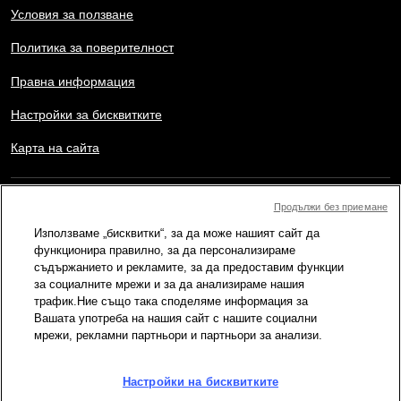
Условия за ползване
Политика за поверителност
Правна информация
Настройки за бисквитките
Карта на сайта
Copyright © AFP 2017-2026. Всички права запазени.
Продължи без приемане
Потребителите могат да имат достъп и да се консултират с
Използваме „бисквитки“, за да може нашият сайт да
този уебсайт, както и да използват наличните функции за
споделяне за лични, частни и нетърговски цели. Всяка друга
функционира правилно, за да персонализираме
употреба, в частност възпроизвеждане, публично предаване
съдържанието и рекламите, за да предоставим функции
или разпостранение на съдържанието на този уебсайт, изцяло
за социалните мрежи и за да анализираме нашия
или частично, с каквато и да е друга цел и/или по какъвто и да
трафик.Ние също така споделяме информация за
е начин, без конкретно лицензионно споразумение подписано
Вашата употреба на нашия сайт с нашите социални
с AFP, е строго забранено. Външното съдържание, което е
мрежи, рекламни партньори и партньори за анализи.
показано или включено чрез линкове в съдържанието на
Провери, се предоставя до степен, необходима за правилното
разбиране на проверката на съответната информация. AFP не
е придобила никакви права от авторите или собствениците на
Настройки на бисквитките
авторски права върху това съдържание на трети страни и не