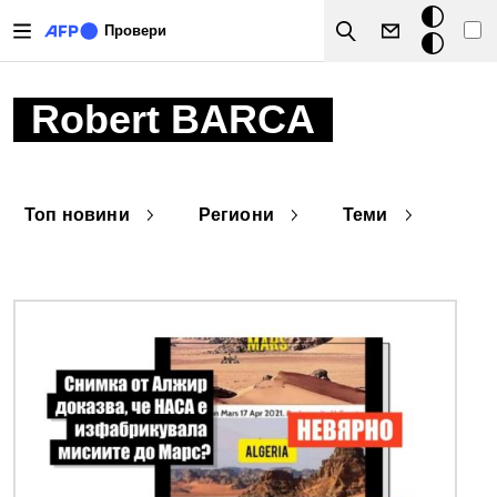
Премини към основното съдържание
Тъмен
Провери
Search
режим
Robert BARCA
Топ новини
Региони
Теми
Снимка