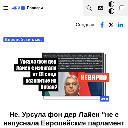
Премини към основното съдържание
Тъмен
Провери
Search
режим
Primary tabs
Сподели:
Европейски съюз
Не, Урсула фон дер Лайен "не е
напуснала Европейския парламент