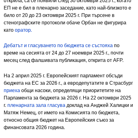
открила, са се появили след 30 октомври 2025 г., когато
ЕП не е бил в пленарно заседание, като най-близкото е
било от 20 до 23 октомври 2025 г. При търсене в
стенографските протоколи обаче Орбан не фигурира
като
оратор.
Дебатът и гласуването по бюджета се състояха
по
време на сесията от 24 до 27 ноември 2025 г., почти
месец след фалшивата публикация, открита от AFP.
На 2 април 2025 г. Европейският парламент обсъди
бюджета на ЕС за 2026 г., а евродепутатите в Страсбург
приеха
общи насоки, определящи приоритетите на
Парламента за бюджета за 2026 г. На 22 октомври 2025
г.
пленарната зала гласува
доклад на Анджей Халицки и
Матяж Немец, от името на Комисията по бюджета,
относно общия бюджет на Европейския съюз за
финансовата 2026 година.