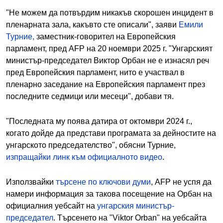
"Не можем да потвърдим никакъв скорошен инцидент в
пленарната зала, какъвто сте описали", заяви
Емили
Турние,
заместник-говорител на Европейския
парламент, пред AFP на 20 ноември 2025 г. "Унгарският
министър-председател Виктор Орбан не е изнасял реч
пред Европейския парламент, нито е участвал в
пленарно заседание на Европейския парламент през
последните седмици или месеци", добави тя.
"Последната му поява датира от октомври 2024 г.,
когато дойде да представи програмата за дейностите на
унгарското председателство", обясни Турние,
изпращайки линк към официалното видео
.
Използвайки
търсене по ключови думи
, AFP не успя да
намери информация за такова посещение на Орбан на
официалния уебсайт на
унгарския министър-
председател
. Търсенето на "Viktor Orban" на уебсайта