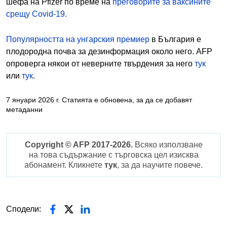
шефа на Pfizer по време на
преговорите за ваксините
срещу Covid-19.
Популярността на унгарския премиер
в България е
плодородна почва за дезинформация около него. AFP
опроверга някои от неверните твърдения за него
тук
или
тук
.
7 януари 2026 г. Статията е обновена, за да се добавят 
метаданни
Copyright © AFP 2017-2026.
Всяко използване
на това съдържание с търговска цел изисква
абонамент. Кликнете
тук
, за да научите повече.
Сподели: