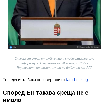
Снимка от екран от публикация, споделяща невярна
информация. Направена на 28 ноември 2025 г.
Черевените пресечени линии са добавени от AFP
Твърденията бяха опровергани от
factcheck.bg
.
Според ЕП такава среща не е
имало