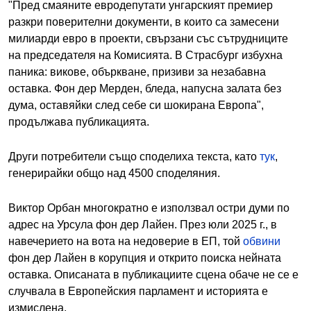
"Пред смаяните евродепутати унгарският премиер
разкри поверителни документи, в които са замесени
милиарди евро в проекти, свързани със сътрудниците
на председателя на Комисията. В Страсбург избухна
паника: викове, объркване, призиви за незабавна
оставка. Фон дер Мерден, бледа, напусна залата без
дума, оставяйки след себе си шокирана Европа",
продължава публикацията.
Други потребители също споделиха текста, като
тук
,
генерирайки общо на
д 4500 споделяния.
Виктор Орбан многократно е използвал остри думи по
адрес на Урсула фон дер Лайен. През юли 2025 г., в
навечерието на вота на недоверие в ЕП, той
обвини
фон дер Лайен в корупция и открито поиска нейната
оставка.
Описаната в публикациите сцена обаче не се е
случвала в Европейския парламент и историята е
измислена.