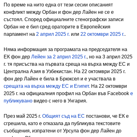
По време на нито една от тези сесии описаният
конфликт между Орбан и фон дер Лайен не се е
състоял. Според официалните стенографски записи
Орбан не е бил сред ораторите в Европейския
парламент на
2 април 2025 г.
или
22 октомври 2025 г.
.
Няма информация за програмата на председателя на
ЕК фон дер
Лейен за 2 април 2025 г.
, но на 3 април 2025
г. тя присъства на първата среща на върха между ЕС и
Централна Азия в Узбекистан. На 22 октомври 2025 г.
фон дер Лайен е била в Брюксел и е участвала в
срещата на върха между ЕС и Египет.
На 22 октомври
2025 г. на официалния профил на Орбан във Facebook
е
публикувано
видео с него в Унгария.
През май 2025 г.
Общият съд на ЕС
постанови, че ЕК е
сгрешила, като е отказала да публикува текстовите
съобщения, изпратени от Урсула фон дер Лайен до