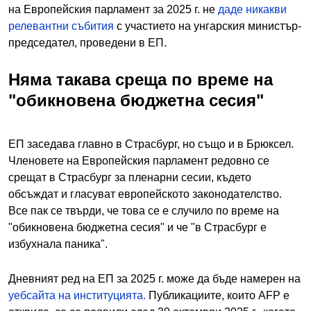
на Европейския парламент за 2025 г. не
даде никакви
релевантни събития
с участието на унгарския министър-
председател, проведени в ЕП.
Няма такава среща по време на
"обикновена бюджетна сесия"
ЕП заседава главно в Страсбург, но също и в Брюксел.
Членовете на Европейския парламент редовно се
срещат в Страсбург за пленарни сесии, където
обсъждат и гласуват европейското законодателство.
Все пак се твърди, че това се е случило по време на
"обикновена бюджетна сесия" и че "в Страсбург е
избухнала паника".
Дневният ред на ЕП за 2025 г. може да бъде намерен на
уебсайта на институцията.
Публикациите, които AFP е