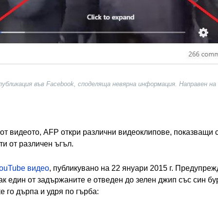
убликация във Facebook, споделяща невярна информация. Направен на 
 от видеото, AFP откри различни видеоклипове, показващи с
ти от различен ъгъл.
YouTube видео
, публикувано на 22 януари 2015 г. Предупреж
ак един от задържаните е отведен до зелен джип със син бу
е го дърпа и удря по гърба: