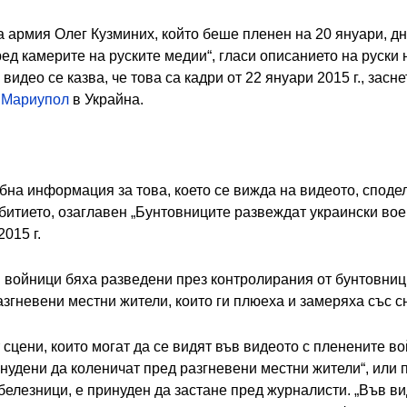
а армия Олег Кузминих, който беше пленен на 20 януари, д
ед камерите на руските медии“, гласи описанието на руски
идео се казва, че това са кадри от 22 януари 2015 г., засн
т
Мариупол
в Украйна.
бна информация за това, което се вижда на видеото, споде
битието, озаглавен „Бунтовниците развеждат украински во
2015 г.
и войници бяха разведени през контролирания от бунтовниц
згневени местни жители, които ги плюеха и замеряха със сн
сцени, които могат да се видят във видеото с пленените во
удени да коленичат пред разгневени местни жители“, или п
 белезници, е принуден да застане пред журналисти. „Във 