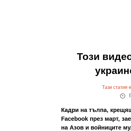
Този видео
украин
Тази статия 
В
Кадри на тълпа, крещя
Facebook през март, за
на Азов и войниците му