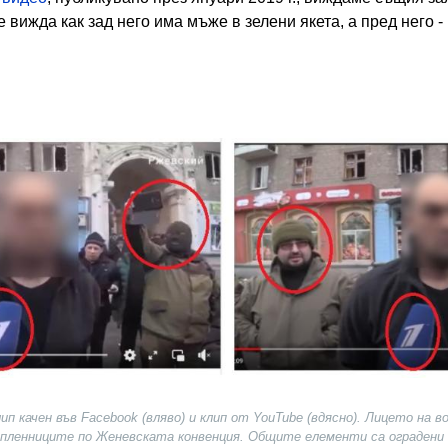
е вижда как зад него има мъже в зелени якета, а пред него -
ип качен във Facebook (вляво) и клип от YouTube (вдясно). Лицето на в
пленниците по Женевската конвенция. Общите елементи са оградени 