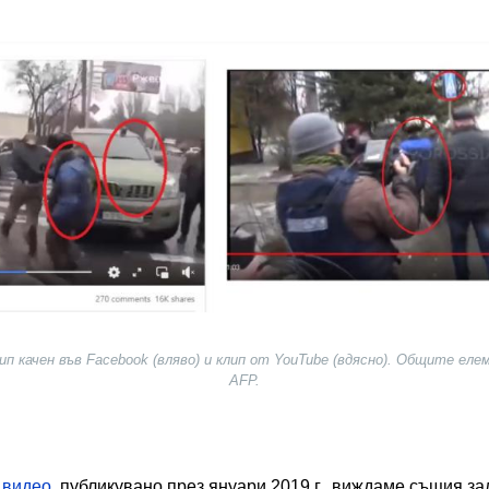
ип качен във Facebook (вляво) и клип от YouTube (вдясно). Общите еле
AFP.
 видео
, публикувано през януари 2019 г., виждаме същия з