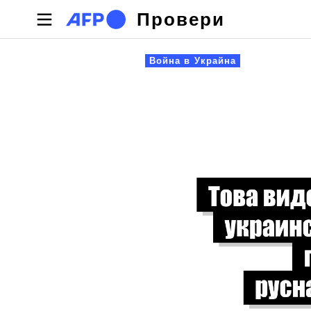
Премини към основното съдържание
Провери
Primary tabs
Война в Украйна