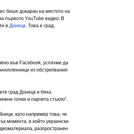
нес беше докаран на мястото на
 на първото YouTube видео. В
ети в
Донецк
. Това е град,
лено във Facebook, успяхме да
еннопленници из обстрелвания
ите град Донецк и бяха
ежни топки и парчета стъкло“.
йници, като например това, че
ък момента, в който украински
видеоматериала, разпространен