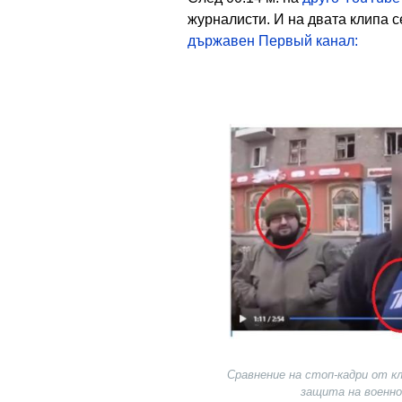
журналисти. И на двата клипа с
държавен Первый канал
:
Image
Сравнение на стоп-кадри от кл
защита на военно