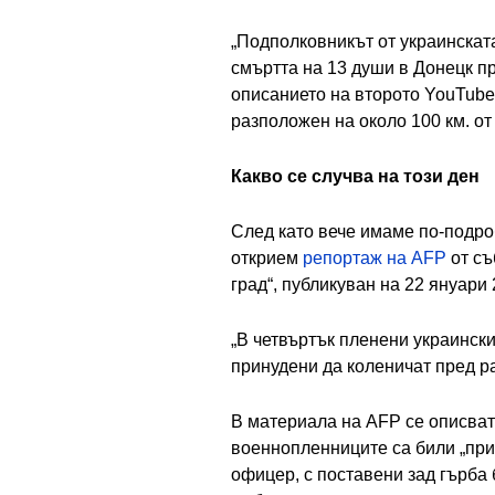
„Подполковникът от украинскат
смъртта на 13 души в Донецк пр
описанието на второто YouTube в
разположен на около 100 км. о
Какво се случва на този ден
След като вече имаме по-подро
открием
репортаж на AFP
от съ
град“, публикуван на 22 януари 
„В четвъртък пленени украинск
принудени да коленичат пред ра
В материала на AFP се описват 
военнопленниците са били „прин
офицер, с поставени зад гърба