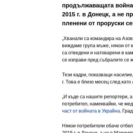
продължаващата война в
2015 г. в Донецк, а не 
пленени от проруски се
„Хванали са командира на Азов
виждаме група мъже, някои от к
са отведени и натоварени в кам
се изправи пред събралите се ж
Тези кадри, показващи насилие,
г. Това е близо месец след кат
„И къде са нашите репортери, а
потребител, намеквайки, че ме
част от войната в Украйна
. Гра
Някои потребители обаче отбеля
2015 г. в Донецк, а не в Мариуп