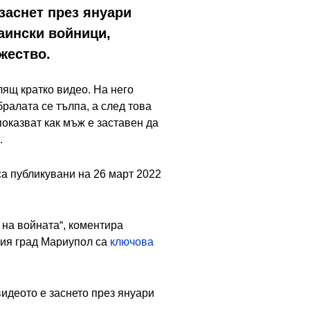
заснет през януари
раински войници,
жество.
лящ кратко видео. На него
ралата се тълпа, а след това
показват как мъж е заставен да
.
са публикувани на 26 март 2022
а на войната“, коментира
ния град Мариупол са
ключова
видеото е заснето през януари