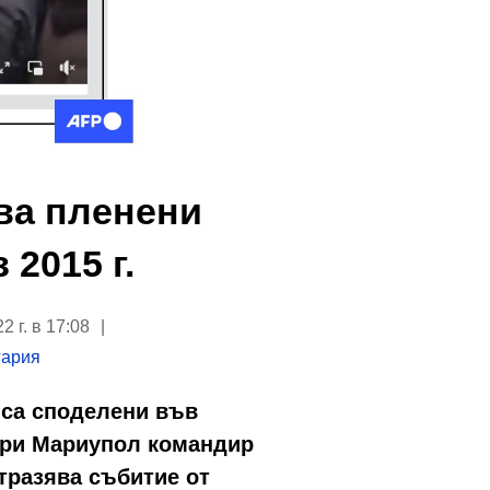
зва пленени
2015 г.
 г. в 17:08
гария
 са споделени във
 при Мариупол командир
отразява събитие от