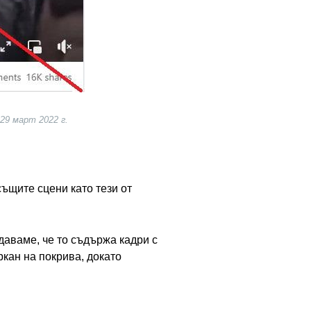
29 март 2022 г.
ъщите сцени като тези от
даваме, че то съдържа кадри с
ркан на покрива, докато