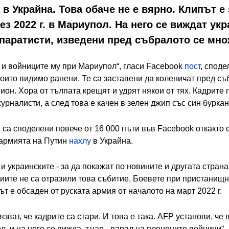
 Украйна. Това обаче не е вярно. Клипът е 
през 2022 г. в Мариупол. На него се виждат ук
паратисти, изведени пред събралото се мно
 и войниците му при Мариупол“, гласи Facebook
пост
, споде
оито видимо ранени. Те са заставени да коленичат пред съб
ион. Хора от тълпата крещят и удрят някои от тях. Кадрите 
урналисти, а след това е качен в зелен джип със син буркан
 са споделени повече от 16 000 пъти във Facebook откакто 
о армията на Путин
нахлу
в Украйна.
 и украинските - за да покажат по новините и другата стран
диите не са отразили това събитие. Боевете при пристанищ
дът е обсаден от руската армия от началото на март 2022 г.
зват, че кадрите са стари. И това е така. AFP установи, че 
ол, и на него се вижда, т.нар. „парад на пленените войници“.