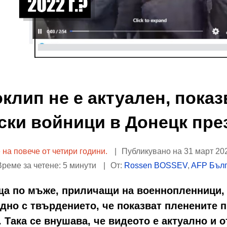
клип не е актуален, пока
ски войници в Донецк през 
е на повече от четири години.
Публикувано на 31 март 2022
реме за четене: 5 минути
От:
Rossen BOSSEV
,
AFP Бъл
ща по мъже, приличащи на военнопленници,
едно с твърдението, че показват пленените
. Така се внушава, че видеото е актуално и 