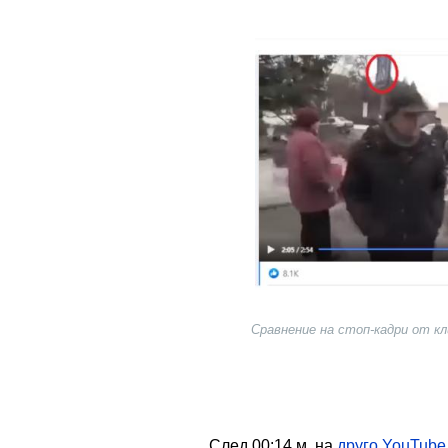
Image
Сравнение на стоп-кадри от кл
След 00:14 м. на
друго YouTube