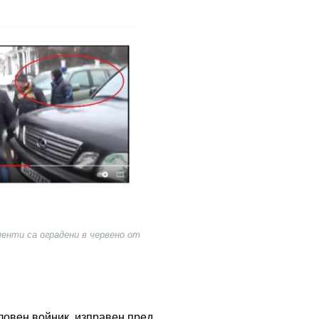
менти са оградени в червено от
аловен войник, изправен пред