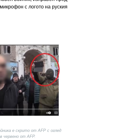
 микрофон с логото на руския
ойника е скрито от AFP с оглед
в червено от AFP.