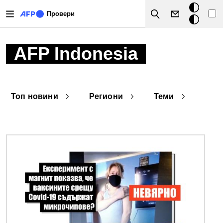
Премини към основното съдържание
Тъмен
Провери
Search
режим
AFP Indonesia
Топ новини
Региони
Теми
Снимка