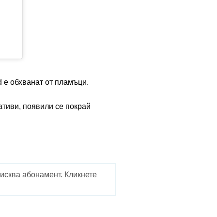
d е обхванат от пламъци.
тиви, появили се покрай
исква абонамент. Кликнете