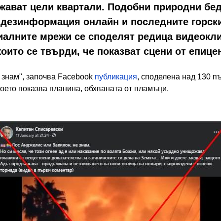
жават цели квартали. Подобни природни бе
 дезинформация онлайн и последните горски
иалните мрежи се споделят редица видеокли
 които се твърди, че показват сцени от епиц
 знам", започва Fаcebook
публикация
, споделена над 130 п
което показва планина, обхваната от пламъци.