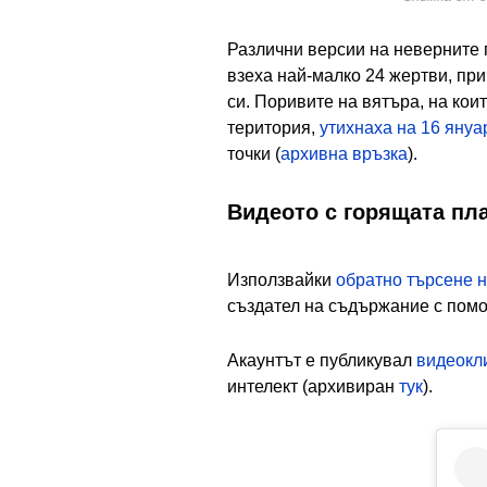
Различни версии на неверните 
взеха най-малко 24 жертви, пр
си. Поривите на вятъра, на ко
територия,
утихнаха на 16 януа
точки (
архивна връзка
).
Видеото с горящата пла
Използвайки
обратно търсене 
създател на съдържание с помо
Акаунтът е публикувал
видеокл
интелект (архивиран
тук
).