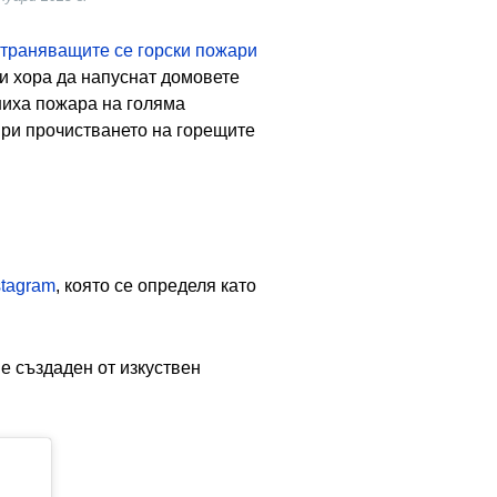
страняващите се горски пожари
и хора да напуснат домовете
ниха пожара на голяма
при прочистването на горещите
stagram
, която се определя като
й е създаден от изкуствен