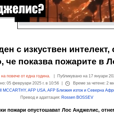
ден с изкуствен интелект, 
, че показва пожарите в 
 на повече от една година.
Публикувано на 17 януари 2025
о: 05 февруари 2025 г. в 10:56
Време за четене: 2 м
ill MCCARTHY
,
AFP USA
,
AFP Близкия изток и Северна Афр
Превод и адаптация:
Rossen BOSSEV
рски пожари опустошават Лос Анджелис, отне