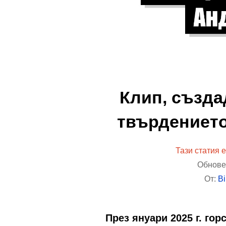
Клип, създа
твърдението
Тази статия е
Обновен
От:
B
През януари 2025 г. го