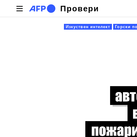
Премини към основното съдържание
Провери
Primary tabs
Изкуствен интелект
Горски п