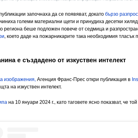
публикации започнаха да се появяват, докато
бързо разпро
ичиниха големи материални щети и принудиха десетки хиляд
ито региона беше подложен повече от седмица и разпростра
ри
, което даде на пожарникарите така необходимия тласък 
нина е създадено от изкуствен интелект
на изображения,
Агенция Франс-Прес откри публикация в
In
щта на изкуствен интелект.
ипа
на 10 януари 2024 г., като таговете ясно показват, че то