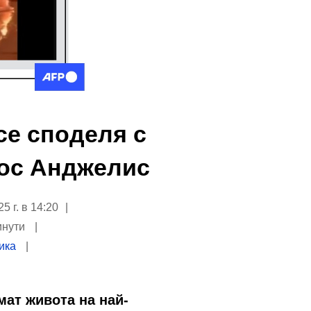
се споделя с
Лос Анджелис
 г. в 14:20
инути
ика
мат живота на най-