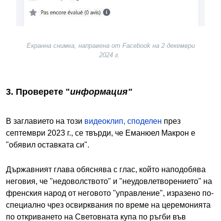
Екранна снимка, направена от Facebook на 2 декември
2024 г.
3. Проверете "
информация"
В заглавието на този
видеоклип, споделен
през
септември 2023 г., се твърди, че Еманюел Макрон е
"обявил оставката си".
Държавният глава обяснява с глас, който наподобява
неговия, че "недоволството" и "неудовлетворението" на
френския народ от неговото "управление", изразено по-
специално чрез освирквания по време на церемонията
по откриването на Световната купа по ръгби във