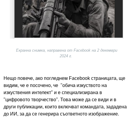
Екранна снимка, направена от Facebook на 2 декември
2024 г.
Нещо повече, ако погледнем Facebook страницата, ще
видим, че е посочено, че "обича изкуството на
изкуствения интелект" и е специализирана в
"цифровото творчество". Това може да се види и в
други публикации, които включват командата, зададена
до ИИ, за да се генерира съответното изображение.