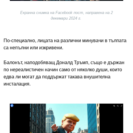
Екранна снимка на Facebook пост, направена на 2
декември 2024 г.
По-специално, лицата на различни минувачи в тълпата
са непълни или изкривени.
Балонът, наподобяващ Доналд Тръмп, също е държан
по нереалистичен начин само от няколко души, които
едва ли могат да поддържат такава внушителна
инсталация.
Image