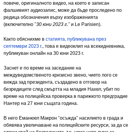
повече, оригиналното видео, на което е записан
фалшивият аудиозапис, може да бъде проследено по
редица обозначения върху изображенията
(включително "
30 юни 2023 г."
и Le Parisien).
Както обяснихме в
статията, публикувана през
септември 2023 г.
, това е видеоклип на всекидневника,
публикуван онлайн на 30 юни 2023 г.
Заснет е по време на заседание на
междуведомственото кризисно звено, чието лого се
вижда зад президента, създадено в отговор на
безредиците след смъртта на младия Нахел, убит по
време на полицейска проверка в парижкото предградие
Нантер на 27 юни същата година.
В него Еманюел Макрон "осъжда" насилието в града и
обявява увеличаване на полицейските ресурси, за да се