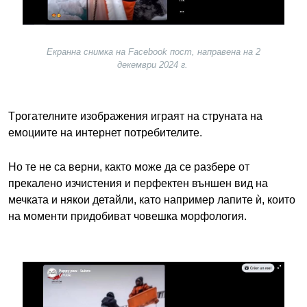
Екранна снимка на Facebook пост, направена на 2
декември 2024 г.
Tрогателните изображения играят на струната на
емоциите на интернет потребителите.
Но те не са верни, както може да се разбере от
прекалено изчистения и перфектен външен вид на
мечката и някои детайли, като например лапите ѝ, които
на моменти придобиват човешка морфология.
Image