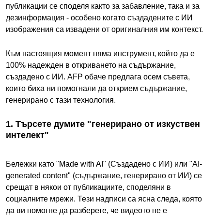
публикации се споделя както за забавление, така и за
дезинформация - особено когато създадените с ИИ
изображения са извадени от оригиналния им контекст.
Към настоящия момент няма инструмент, който да е
100% надежден в откриването на съдържание,
създадено с ИИ. AFP обаче предлага осем съвета,
които биха ни помогнали да открием съдържание,
генерирано с тази технология.
1. Търсете думите "генерирано от изкуствен
интелект"
Бележки като "Made with AI" (Създадено с ИИ) или "AI-
generated content" (съдържание, генерирано от ИИ) се
срещат в някои от публикациите, споделяни в
социалните мрежи. Тези надписи са ясна следа, която
да ви помогне да разберете, че видеото не е