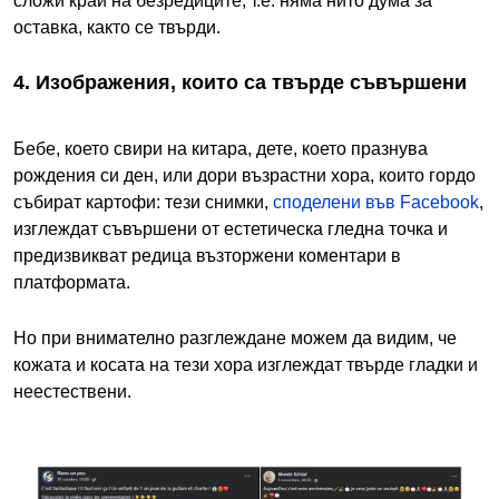
сложи край на безредиците, т.е. няма нито дума за
оставка, както се твърди.
4. Изображения, които са твърде съвършени
Бебе, което свири на китара, дете, което празнува
рождения си ден, или дори възрастни хора, които гордо
събират картофи: тези снимки,
споделени във Facebook
,
изглеждат съвършени от естетическа гледна точка и
предизвикват редица възторжени коментари в
платформата.
Но при внимателно разглеждане можем да видим, че
кожата и косата на тези хора изглеждат твърде гладки и
неестествени.
Image