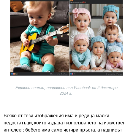
Екранни снимки, направени във Facebook на 2 декември
2024 г.
Всяко от тези изображения има и редица малки
недостатъци, които издават използването на изкуствен
интелект: бебето има само четири пръста, а надписът