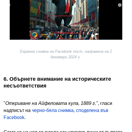
Екранна снимка на Facebook пост, направена на 2
декември 2024 г.
6. Обърнете внимание на историческите
несъответствия
"
Откриване на Айфеловата кула, 1889 г."
, гласи
надписът на
черно-бяла снимка, споделена във
Facebook
.