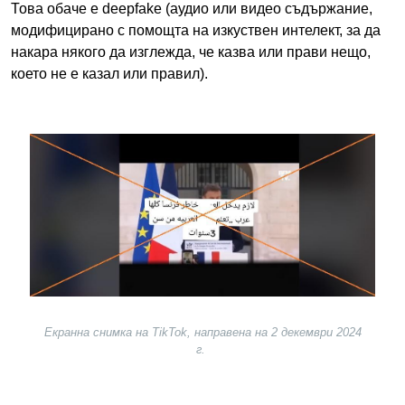
Това обаче е deepfake (аудио или видео съдържание,
модифицирано с помощта на изкуствен интелект, за да
накара някого да изглежда, че казва или прави нещо,
което не е казал или правил).
Image
Екранна снимка на TikTok, направена на 2 декември 2024
г.