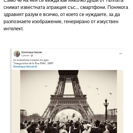
Само че на нея се вижда как няколко души от тълпата
снимат известната атракция със... смартфони. Понякога
здравият разум е всичко, от което се нуждаете, за да
разпознаете изображение, генерирано от изкуствен
интелект.
Image