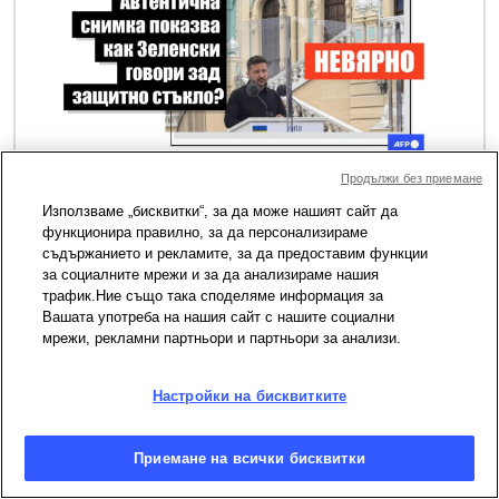
Продължи без приемане
Публикувано на 24.07.2026 в 13:36
Използваме „бисквитки“, за да може нашият сайт да
Това изображение на Зеленски зад
функционира правилно, за да персонализираме
съдържанието и рекламите, за да предоставим функции
защитно стъкло в Киев е създадено с
за социалните мрежи и за да анализираме нашия
трафик.Ние също така споделяме информация за
изкуствен интелект
Вашата употреба на нашия сайт с нашите социални
мрежи, рекламни партньори и партньори за анализи.
Снимка
Настройки на бисквитките
Приемане на всички бисквитки