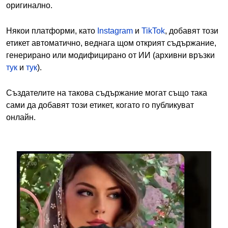
оригинално.
Някои платформи, като
Instagram
и
TikTok
, добавят този
етикет автоматично, веднага щом открият съдържание,
генерирано или модифицирано от ИИ (архивни връзки
тук
и
тук
).
Създателите на такова съдържание могат също така
сами да добавят този етикет, когато го публикуват
онлайн.
Image