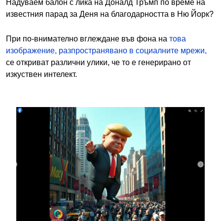
Надуваем балон с лика на Доналд Тръмп по време на
известния парад за Деня на благодарността в Ню Йорк?
При по-внимателно вглеждане във фона на
това
изображение, разпространявано в социалните мрежи,
се откриват различни улики, че то е генерирано от
изкуствен интелект.
Image