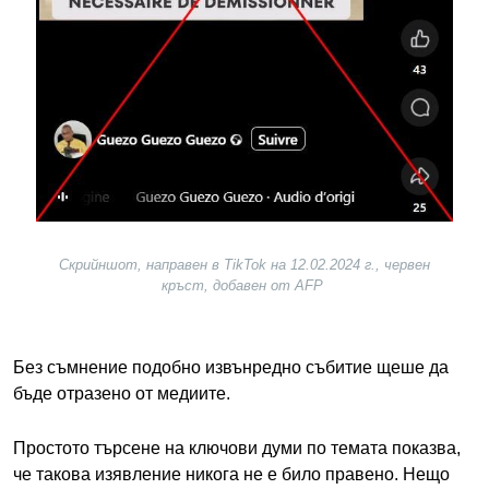
Скрийншот, направен в TikTok на 12.02.2024 г., червен
кръст, добавен от AFP
Без съмнение подобно извънредно събитие щеше да
бъде отразено от медиите.
Простото търсене на ключови думи по темата показва,
че такова изявление никога не е било правено. Нещо