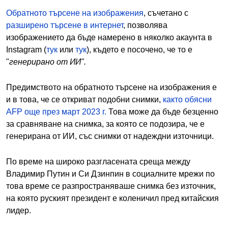
Обратното търсене на изображения
, съчетано с
разширено търсене в интернет
, позволява
изображението да бъде намерено в няколко акаунта в
Instagram (
тук
или
тук
), където е посочено, че то е
"
генерирано от ИИ".
Предимството на обратното търсене на изображения е
и в това, че се откриват подобни снимки,
както обясни
AFP още през март 2023 г.
Това може да бъде безценно
за сравняване на снимка, за която се подозира, че е
генерирана от ИИ, със снимки от надеждни източници.
По време на широко разгласената среща между
Владимир Путин и Си Дзинпин в социалните мрежи по
това време се разпространяваше снимка без източник,
на която руският президент е коленичил пред китайския
лидер.