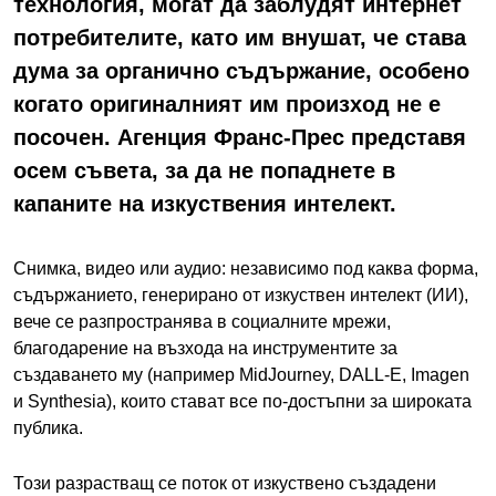
технология, могат да заблудят интернет
потребителите, като им внушат, че става
дума за органично съдържание, особено
когато оригиналният им произход не е
посочен. Агенция Франс-Прес представя
осем съвета, за да не попаднете в
капаните на изкуствения интелект.
Снимка, видео или аудио: независимо под каква форма,
съдържанието, генерирано от изкуствен интелект (ИИ),
вече се разпространява в социалните мрежи,
благодарение на възхода на инструментите за
създаването му (например MidJourney, DALL-E, Imagen
и Synthesia), които стават все по-достъпни за широката
публика.
Този разрастващ се поток от изкуствено създадени