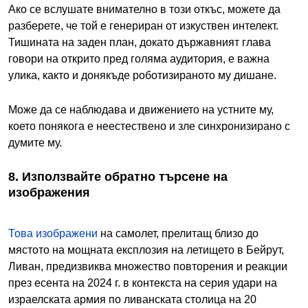
Ако се вслушате внимателно в този откъс, можете да
разберете, че той е генериран от изкуствен интелект.
Тишината на заден план, докато държавният глава
говори на открито пред голяма аудитория, е важна
улика, както и донякъде роботизираното му дишане.
Може да се наблюдава и движението на устните му,
което понякога е неестествено и зле синхронизирано с
думите му.
8. Използвайте обратно търсене на
изображения
Това изображени
на самолет, прелитащ близо до
мястото на мощната експлозия на летището в Бейрут,
Ливан, предизвиква множество повторения и реакции
през есента на 2024 г. в контекста на серия удари на
израелската армия по ливанската столица на 20