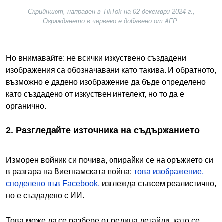
Скрийншот, направен в TikTok на 02 декември 2024 г.,
Ограждането в червено е добавено от AFP
Но внимавайте: не всички изкуствено създадени
изображения са обозначавани като такива. И обратното,
възможно е дадено изображение да бъде определено
като създадено от изкуствен интелект, но то да е
органично.
2. Разгледайте източника на съдържанието
Изморен войник си почива, опирайки се на оръжието си
в разгара на Виетнамската война:
това изображение,
споделено във Facebook,
изглежда съвсем реалистично,
но е създадено с ИИ.
Това може да се разбере от редица детайли, като се