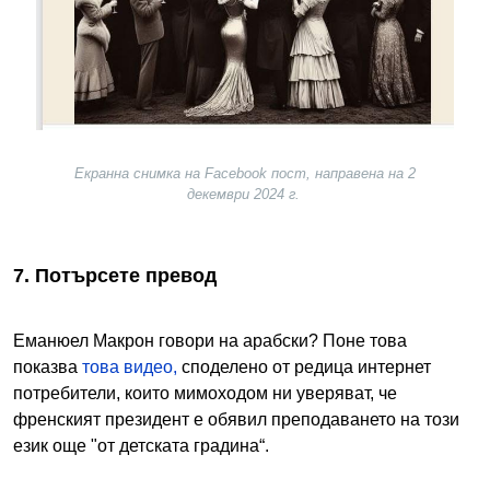
Екранна снимка на Facebook пост, направена на 2
декември 2024 г.
7. Потърсете превод
Еманюел Макрон говори на арабски? Поне това
показва
това видео,
споделено от редица интернет
потребители, които мимоходом ни уверяват, че
френският президент е обявил преподаването на този
език още "от детската градина“.