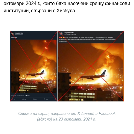
октомври 2024 г., които бяха насочени срещу финансови
институции, свързани с Хизбула.
Image
Снимки на екран, направени от X (вляво) и Facebook
(вдясно) на 23 октомври 2024 г.