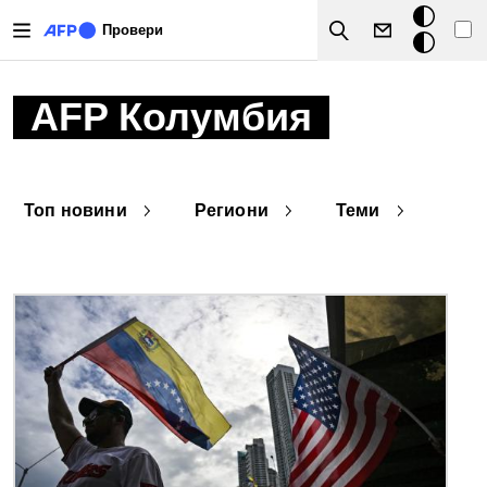
Премини към основното съдържание
Тъмен
Провери
Search
режим
AFP Колумбия
Топ новини
Региони
Теми
Снимка