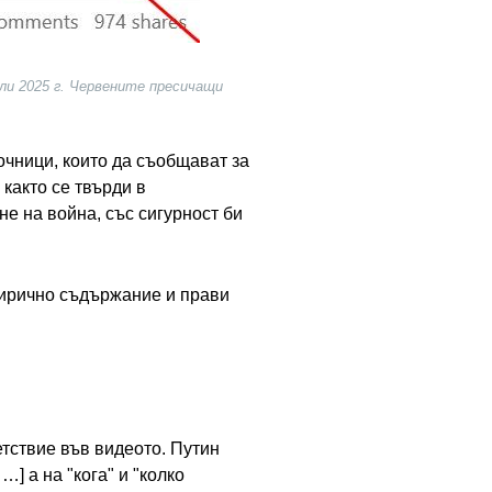
ли 2025 г. Червените пресичащи
очници, които да съобщават за
 както се твърди в
е на война, със сигурност би
атирично съдържание и прави
етствие във видеото. Путин
] а на "кога" и "колко