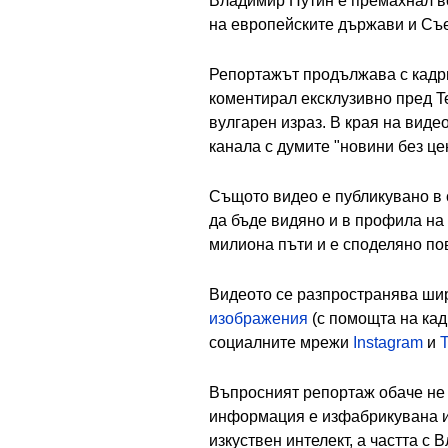
Владимир Путин е премахнал вс
на европейските държави и Съе
Репортажът продължава с кадри
коментирал ексклузивно пред Te
вулгарен израз. В края на виде
канала с думите "новини без це
Същото видео е публикувано в
да бъде видяно и в профила на
милиона пъти и е споделяно пов
Видеото се разпространява шир
изображения
(с помощта на кадр
социалните мрежи
Instagram
и
T
Въпросният репортаж обаче не е
информация е изфабрикувана и 
изкуствен интелект, а частта с