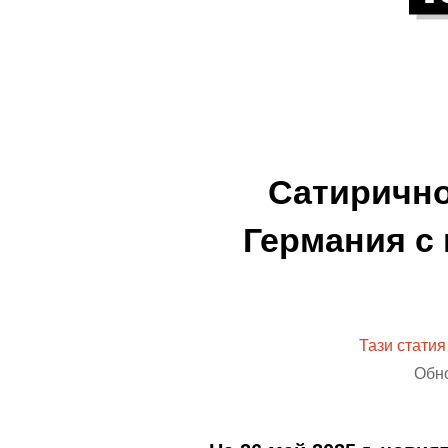
Сатирично
Германия с 
Тази статия
Обно