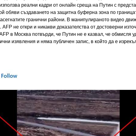
използва реални кадри от онлайн среща на Путин с предста
 той обяви създаването на защитна буферна зона по граница
засегнатите гранични райони. В манипулираното видео движ
 AFP не откри и никакви доказателства от достоверни изто
AFP в Москва потвърди, че Путин не е казвал, че обмисля 
ични изявления и няма публичен запис, в който да е изрекъ