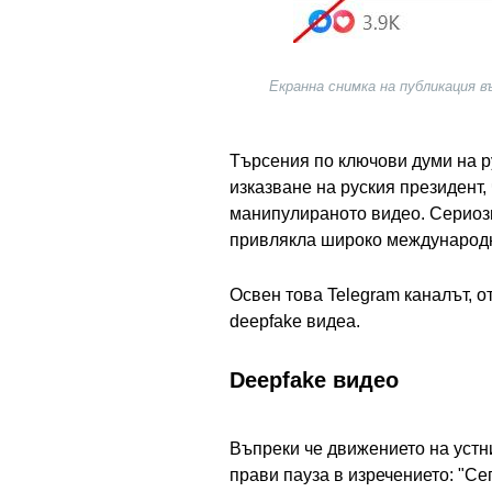
Екранна снимка на публикация 
Търсения по ключови думи на ру
изказване на руския президент, 
манипулираното видео. Сериозн
привлякла широко международн
Освен това Telegram каналът, о
deepfake видеа.
Deepfake видео
Въпреки че движението на устн
прави пауза в изречението: "Сег