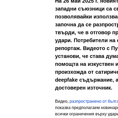
На 26 май 2025 г. нови
западни съюзници са с
позволявайки използва
започна да се разпрост
твърди, че в отговор 
удари. Потребители на 
репортаж. Видеото с П
установи, че става дум
помощта на изкуствен и
произхожда от сатириче
deepfake съдържание, а
достоверен източник.
Видео,
разпространено от бълг
показва предполагаем новинар
всички ограничения върху удар