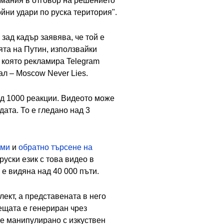
рмания в отговор на решението
ни удари по руска територия".
зад кадър заявява, че той е
ята на Путин, използвайки
, която рекламира Telegram
ал – Moscow Never Lies.
над 1000 реакции. Видеото може
дата. То е гледано над 3
уми
и
обратно търсене на
руски език с това видео в
 е видяна над 40 000 пъти.
ект, а представената в него
ещата е генериран чрез
 е манипулирано с изкуствен