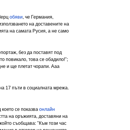
 Мерц
обяви
, че Германия,
използването на доставените на
ията на самата Русия, а не само
портаж, без да поставят под
о повикало, това се обадило!";
не и ще плетат чорапи. Ааа
ена 17 пъти в социалната мрежа.
д което се показва
онлайн
тта на оръжията, доставяни на
който съобщава: "Към този час