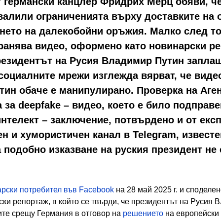
ят германски канцлер Фридрих Мерц обяви, ч
валили ограниченията върху доставките на 
нето на далекобойни оръжия. Малко след т
ранява видео, оформено като новинарски ре
президентът на Русия Владимир Путин запла
социалните мрежи изглежда вярват, че виде
утин обаче е манипулирано. Проверка на Аге
а за deepfake – видео, което е било подправ
нтелект – заключение, потвърдено и от екс
н и хумористичен канал в Telegram, известе
 подобно изказване на руския президент не 
арски потребител във Facebook
на 28 май 2025 г. и споделен
ски репортаж
, в който се твърди, че президентът на Русия
ите срещу Германия в отговор на
решението
на европейски 