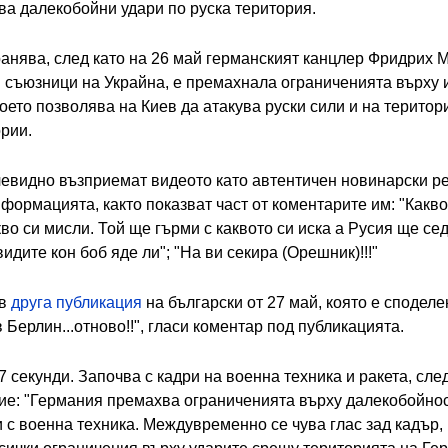
ва далекобойни удари по руска територия.
ранява, след като на 26 май германският канцлер Фридрих
и съюзници на Украйна, е премахнала ограниченията върху 
ето позволява на Киев да атакува руски сили и на територ
ории.
евидно възприемат видеото като автентичен новинарски ре
ормацията, както показват част от коментарите им: "Каквот
о си мисли. Той ще гърми с каквото си иска а Русия ще сед
идите кон боб яде ли"; "На ви секира (Орешник)!!!"
 в
друга публикация
на български от 27 май, която е сподел
 Берлин...отново!!", гласи коментар под публикацията.
 секунди. Започва с кадри на военна техника и ракета, сле
ие: "Германия премахва ограниченията върху далекобойнос
 с военна техника. Междувременно се чува глас зад кадър, 