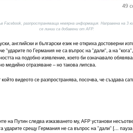
във Facebook, разпространяваща невярна информация. Направена на 3 ю
се линии са добавени от AFP.
ски, английски и български език не откриха достоверни изт
че "ударите по Германия не са въпрос на "дали", а на "кога",
остта на подобно изявление, което би означавало обявяван
о медийно отразяване – но такова липсва.
т който видеото се разпространява, посочва, че създава с
ите на Путин следва изказването му, AFP установи несъотв
а ударите срещу Германия не са въпрос на "дали" [… пауза …