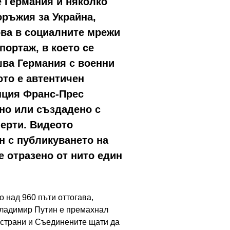
е Германия и няколко
оръжия за Украйна,
ова в социалните мрежи
портаж, в което се
шва Германия с военни
ото е автентичен
нция Франс-Прес
ено или създадено с
перти. Видеото
н с публикуването на
е отразено от нито един
о над 960 пъти оттогава,
 Владимир Путин е премахнал
страни и Съединените щати да