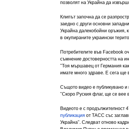
позволят на Украйна да извърш
Клипът започна да се разпрост
заедно с други основни западн
Украйна далекобойни оръжия, ко
в окупираните украински терит
Потребителите във Facebook оч
съмнение достоверността на инф
"Тоя мършавец от Германия какв
имате много здраве. Е сега ще в
Същото видео е публикувано и
"Скоро Руския флаг, ще се вее в
Видеото е с продължителност 47
публикация
от ТАСС със заглав
Украйна". Следват отново кадри