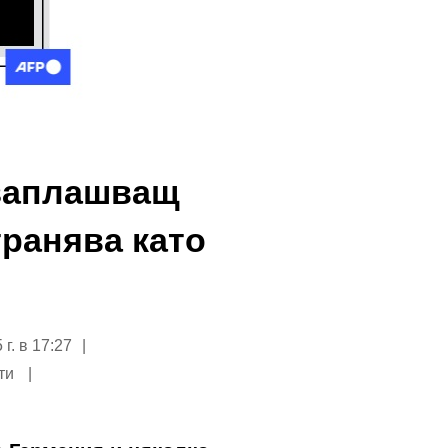
 заплашващ
транява като
г. в 17:27
ути