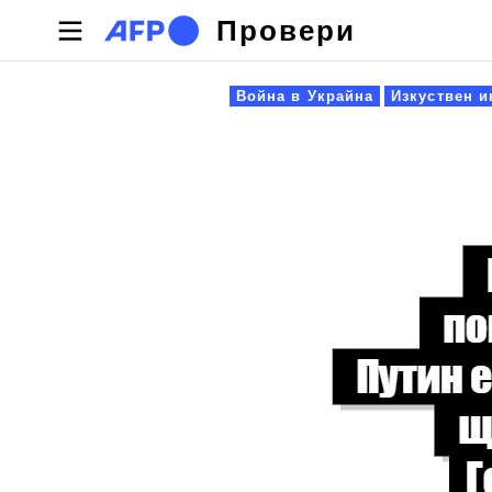
Премини към основното съдържание
Провери
Primary tabs
Война в Украйна
Изкуствен и