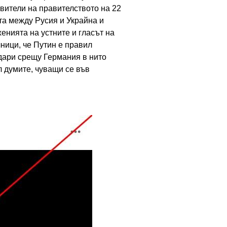
вители на правителството на 22
та между Русия и Украйна и
енията на устните и гласът на
чници, че Путин е правил
удари срещу Германия в нито
л думите, чуващи се във