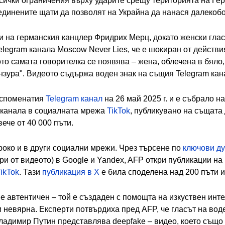
ички ограничения върху ударите срещу територията на Ге
динените щати да позволят на Украйна да нанася далекобой
 на германския канцлер Фридрих Мерц, докато женски глас 
legram канала Moscow Never Lies, че е шокиран от действи
ото самата говорителка се появява – жена, облечена в бяло
нзура". Видеото съдържа воден знак на същия Telegram кан
 споменатия
Telegram канал
на 26 май 2025 г. и е събрало 
 канала в социалната мрежа
TikTok
, публикувано на същата 
ече от 40 000 пъти.
око и в други социални мрежи. Чрез търсене по
ключови д
и от видеото) в Google и Yandex, AFP откри публикации на 
ikTok
. Тази
публикация в X
е била споделена над 200 пъти и
 автентичен – той е създаден с помощта на изкуствен интел
невярна. Експерти потвърдиха пред AFP, че гласът на вод
 Владимир Путин представлява deepfake – видео, което също