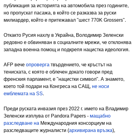
публикация за историята на автомобила през годините,
но пропускат пасажа, в който се разказва за руски
милиардер, който е притежавал "шест 770K Grossers".
Откакто Русия нахлу в Украйна, Володимир Зеленски
редовно е обвиняван в социалните мрежи, че отклонява
западна военна помощ и подкрепя нацистка идеология.
AFP вече
опроверга
твърдението, че кръстът на
тениската, с която е облечен докато говори пред
френския парламент, е "нацистки символ". А знамето,
което той подари на Конгреса на САЩ,
не носи
емблемата на SS
.
Преди руската инвазия през 2022 г. името на Владимир
Зеленски изплува от Pandora Papers -
мащабно
разследване на
Международния консорциум на
разследващите журналисти (
архивирана връзка
),