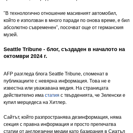
"В технологично отношение масивният автомобил,
който е използван в много паради по онова време, е бил
абсолютно съвременен", посочват още от германския
музей.
Seattle Tribune - блог, създаден в началото на
октомври 2024 г.
AFP разгледа блога Seattle Tribune, споменат в
публикациите с невярна информация. Това не е
известна или уважавана медия. На страницата
действително има
статия
с твърденията, че Зеленски е
купил мерцедеса на Хитлер.
Сайтът, който разпространява дезинформация, няма
секция с правна информация и просто препечатва
статии от англоезични медии като базирания в Сиатъл