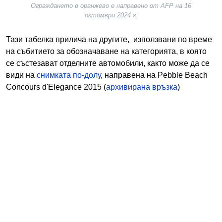
Ограждането в оранжево е направено от AFP на 16
октомври 2024 г.
Тази табелка прилича на другите, използвани по време
на събитието за обозначаване на категорията, в която
се състезават отделните автомобили, както може да се
види на
снимката по-долу
, направена на Pebble Beach
Concours d'Elegance 2015 (
архивирана връзка
)