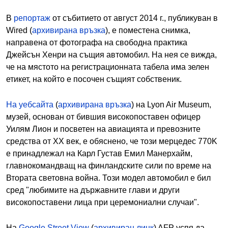
В
репортаж
от събитието от август 2014 г., публикуван в
Wired (
архивирана връзка
), е поместена снимка,
направена от фотографа на свободна практика
Джейсън Хенри на същия автомобил. На нея се вижда,
че на мястото на регистрационната табела има зелен
етикет, на който е посочен същият собственик.
На уебсайта
(
архивирана връзка
) на Lyon Air Museum,
музей, основан от бившия високопоставен офицер
Уилям Лион и посветен на авиацията и превозните
средства от ХХ век, е обяснено, че този мерцедес 770K
е принадлежал на Карл Густав Емил Манерхайм,
главнокомандващ на финландските сили по време на
Втората световна война. Този модел автомобил е бил
сред "любимите на държавните глави и други
високопоставени лица при церемониални случаи".
На
Google Street View
(
архивиран линк
) AFP успя да