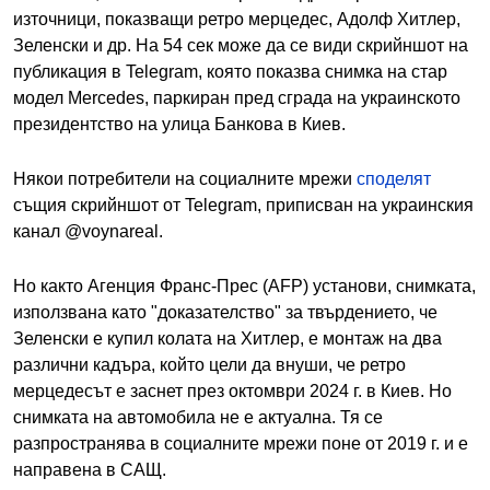
източници, показващи ретро мерцедес, Адолф Хитлер,
Зеленски и др. На 54 сек може да се види скрийншот на
публикация в Telegram, която показва снимка на стар
модел Mercedes, паркиран пред сграда на украинското
президентство на улица Банкова в Киев.
Някои потребители на социалните мрежи
споделят
същия скрийншот от Telegram, приписван на украинския
канал @voynareal.
Но както Агенция Франс-Прес (AFP) установи, снимката,
използвана като "доказателство" за твърдението, че
Зеленски е купил колата на Хитлер, е монтаж на два
различни кадъра, който цели да внуши, че ретро
мерцедесът е заснет през октомври 2024 г. в Киев. Но
снимката на автомобила не е актуална. Тя се
разпространява в социалните мрежи поне от 2019 г. и е
направена в САЩ.