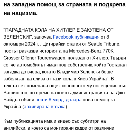
на западна помощ за страната и подкрепа
на нацизма.
"ПАРАДНАТА КОЛА НА ХИТЛЕР Е ЗАКУПЕНА ОТ
ЗЕЛЕНСКИ!", започва
Facebook публикация
от 8
октомври 2024 г. . Цитирайки статия от Seattle Tribune,
постът разказва историята на Mercedes-Benz 770K
Grosser Offener Tourenwagen, ползван от Хитлер. Твърди
се, че автомобилът имал нов собственик, който "останал
загадка до вчера, когато Владимир Зеленски беше
забелязан да слиза от тази кола в Киев Украйна". В
текста се споменава още скорошното му посещение във
Вашингтон, по време на което администрацията на Джо
Байдън обяви
почти 8 млрд. долара
нова помощ за
Украйна (
архивирана връзка
).
Към публикацията има и видео със субтитри на
английски, в което са монтирани кадри от различни