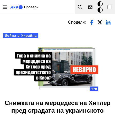
Премини към основното съдържание
Тъмен
Провери
Search
режим
Primary tabs
Сподели:
Война в Украйна
Снимката на мерцедесa на Хитлер
пред сградата на украинското