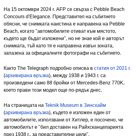
На 15 октомври 2024 г. AFP се свърза с Pebble Beach
Concours d'Elegance. Представител на събитието
обясни, че снимката наистина е направена на Pebble
Beach, когато "автомобилите отиват към мястото,
където ще бъдат изложени", но не знае кой е авторът
снимката, тъй като тя е направена извън зоната,
запазена за официалните фотографи на събитието.
Както The Telegraph подробно описва в
статия от 2021 г.
(
архивирана връзка
), между 1938 и 1943 г. са
произведени само 88 бройки от Mercedes-Benz 770K,
което прави този модел още по-рядък днес.
На страницата на
Teknik Museum в Зинсхайм
(
архивирана връзка
), където е изложен един от
автомобилите, използвани от Хитлер, е посочено, че
автомобилът е "бил доставен на Райхсканцеларията
през 1938 г., за представителни цели".