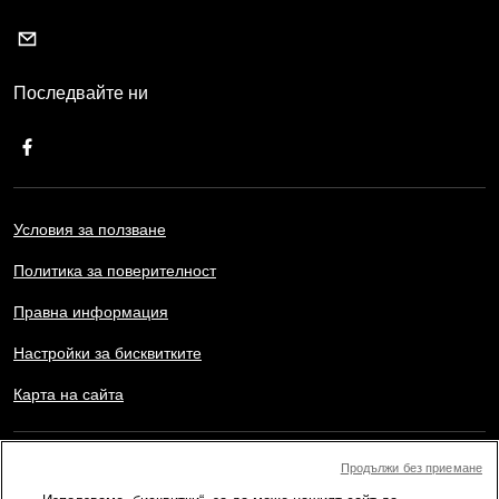
Последвайте ни
Условия за ползване
Политика за поверителност
Правна информация
Настройки за бисквитките
Карта на сайта
Copyright © AFP 2017-2026. Всички права запазени.
Продължи без приемане
Потребителите могат да имат достъп и да се консултират с