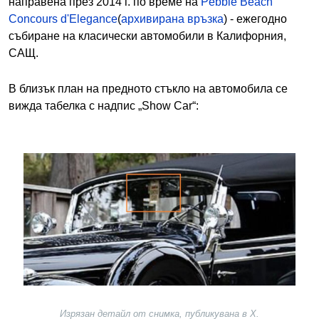
направена през 2014 г. по време на
Pebble Beach
Concours d'Elegance
(
архивирана връзка
) - ежегодно
събиране на класически автомобили в Калифорния,
САЩ.
В близък план на предното стъкло на автомобила се
вижда табелка с надпис „Show Car“:
Image
Изрязан детайл от снимка, публикувана в X.