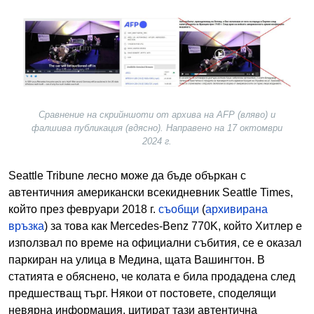
Image
Сравнение на скрийншоти от архива на AFP (вляво) и
фалшива публикация (вдясно). Направено на 17 октомври
2024 г.
Seattle Tribune лесно може да бъде объркан с
автентичния американски всекидневник Seattle Times,
който през февруари 2018 г.
съобщи
(
архивирана
връзка
) за това как Mercedes-Benz 770K, който Хитлер е
използвал по време на официални събития, се е оказал
паркиран на улица в Медина, щата Вашингтон. В
статията е обяснено, че колата е била продадена след
предшестващ търг. Някои от постовете, споделящи
невярна информация, цитират тази автентична