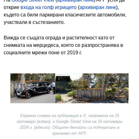
открие
входа на голф игрището
(
архивиран линк
),
където са били паркирани класическите автомобили,
участвали в състезанието.
Вижда се същата ограда и растителност като от
снимката на мерцедеса, която се разпространява в
социалните мрежи поне от 2019 г.
Image
Екранна снимка на публикация в X, направена на 15
октомври (вляво), и Google Street View на 16 октомври
2024 г. (вдясно). Общите детайли са подчертани в
оранжево от AFP.