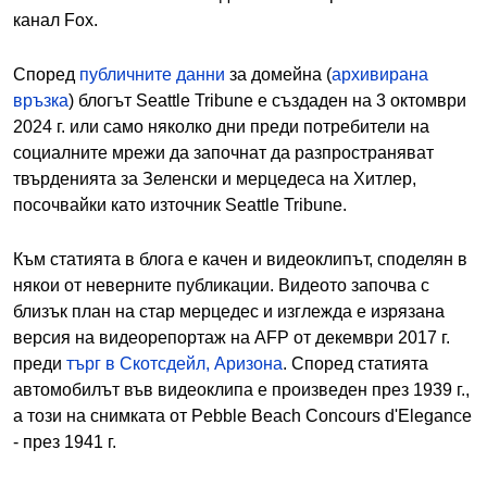
канал Fox.
Според
публичните данни
за домейна (
архивирана
връзка
) блогът Seattle Tribune е създаден на 3 октомври
2024 г. или само няколко дни преди потребители на
социалните мрежи да започнат да разпространяват
твърденията за Зеленски и мерцедеса на Хитлер,
посочвайки като източник Seattle Tribune.
Към статията в блога е качен и видеоклипът, споделян в
някои от неверните публикации. Видеото започва с
близък план на стар мерцедес и изглежда е изрязана
версия на видеорепортаж на AFP от декември 2017 г.
преди
търг в Скотсдейл, Аризона
. Според статията
автомобилът във видеоклипа е произведен през 1939 г.,
а този на снимката от Pebble Beach Concours d'Elegance
- през 1941 г.