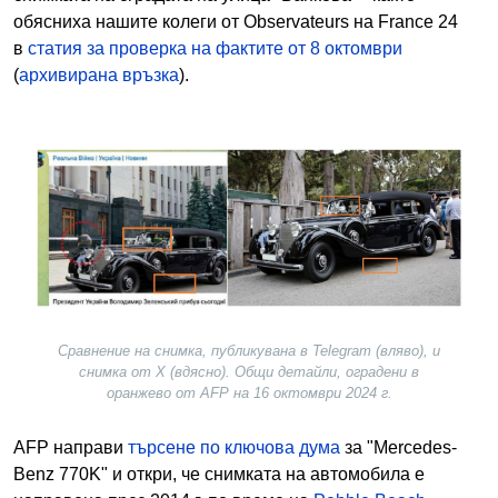
обясниха нашите колеги от Observateurs на France 24
в
статия за проверка на фактите от 8 октомври
(
архивирана връзка
).
Image
Сравнение на снимка, публикувана в Telegram (вляво), и
снимка от X (вдясно). Общи детайли, оградени в
оранжево от AFP на 16 октомври 2024 г.
AFP направи
търсене по ключова дума
за "Mercedes-
Benz 770K" и откри, че снимката на автомобила е