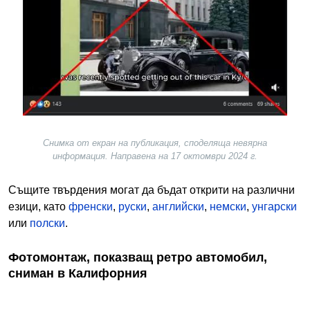
Снимка от екран на публикация, споделяща невярна
информация. Направена на 17 октомври 2024 г.
Същите твърдения могат да бъдат открити на различни
езици, като
френски
,
руски
,
английски
,
немски
,
унгарски
или
полски
.
Фотомонтаж, показващ ретро автомобил,
сниман в Калифорния