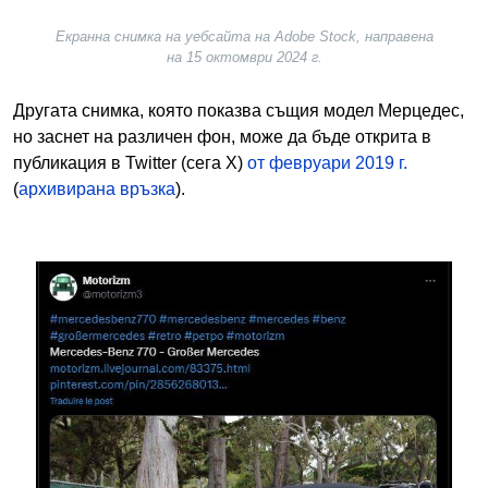
Екранна снимка на уебсайта на Adobe Stock, направена
на 15 октомври 2024 г.
Другата снимка, която показва същия модел Мерцедес,
но заснет на различен фон, може да бъде открита в
публикация в Twitter (сега X)
от февруари 2019 г.
(
архивирана връзка
).
Image