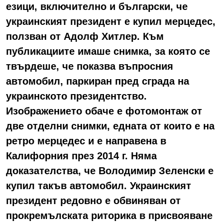
езици, включително и български, че
украинският президент е купил мерцедес,
ползван от Адолф Хитлер. Към
публикациите имаше снимка, за която се
твърдеше, че показва въпросния
автомобил, паркиран пред сграда на
украинското президентство.
Изображението обаче е фотомонтаж от
две отделни снимки, едната от които е на
ретро мерцедес и е направена в
Калифорния през 2014 г. Няма
доказателства, че Володимир Зеленски е
купил такъв автомобил. Украинският
президент редовно е обвиняван от
прокремълската риторика в присвояване