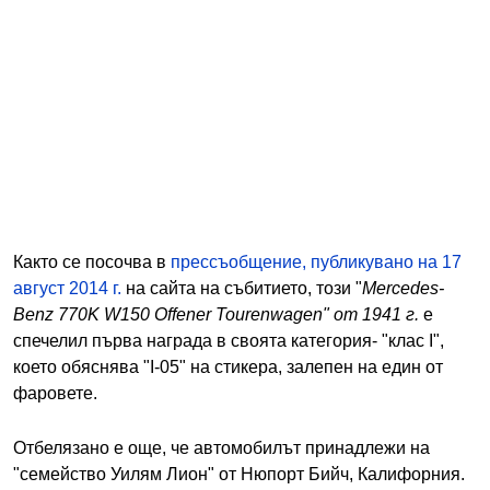
Както се посочва в
прессъобщение, публикувано на 17
август 2014 г.
на сайта на събитието, този "
Mercedes-
Benz 770K W150 Offener Tourenwagen" от 1941 г.
е
спечелил първа награда в своята категория- "клас I",
което обяснява "I-05" на стикера, залепен на един от
фаровете.
Отбелязано е още, че автомобилът принадлежи на
"семейство Уилям Лион" от Нюпорт Бийч, Калифорния.