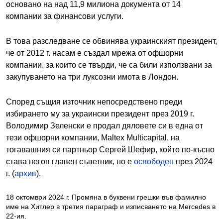
основано на над 11,9 милиона документа от 14
компании за финансови услуги.
В това разследване се обвинява украинският президент,
че от 2012 г. насам е създал мрежа от офшорни
компании, за които се твърди, че са били използвани за
закупуването на три луксозни имота в Лондон.
Според същия източник непосредствено преди
избирането му за украински президент през 2019 г.
Володимир Зеленски е продал дяловете си в една от
тези офшорни компании, Maltex Multicapital, на
тогавашния си партньор Сергей Шефир, който по-късно
става негов главен съветник, но е
освободен
през 2024
г. (
архив
).
18 октомври 2024 г. Промяна в буквени грешки във фамилно 
име на Хитлер в третия параграф и изписването на Mercedes в 
22-ия.