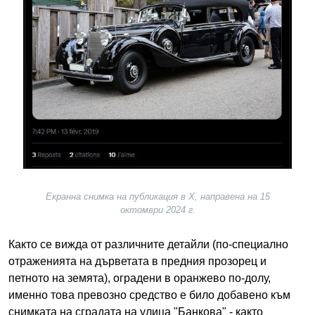
Екранна снимка на публикация в X, направена на 15
октомври 2024 г.
Както се вижда от различните детайли (по-специално
отраженията на дърветата в предния прозорец и
петното на земята), оградени в оранжево по-долу,
именно това превозно средство е било добавено към
снимката на сградата на улица "Банкова" - както