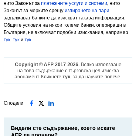
нито Законът за
платежните услуги и системи
, нито
Законът за мерките срещу
изпирането на пари
задължават банките да изискват такава информация.
Общите условия на някои големи банки, опериращи в
България, не включват подобни изисквания, например
тук
,
тук
и
тук
.
Copyright © AFP 2017-2026.
Всяко използване
на това съдържание с търговска цел изисква
абонамент. Кликнете
тук
, за да научите повече.
Сподели:
Видели сте съдържание, което искате
AFP да провери?