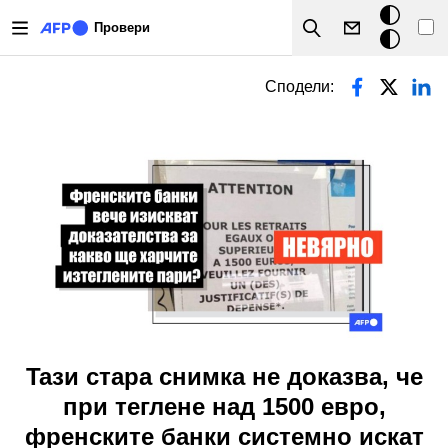
Премини към основното съдържание
Тъмен
Провери
Search
режим
Primary tabs
Сподели:
Taзи стара снимка не доказва, че
при теглене над 1500 евро,
френските банки системно искат