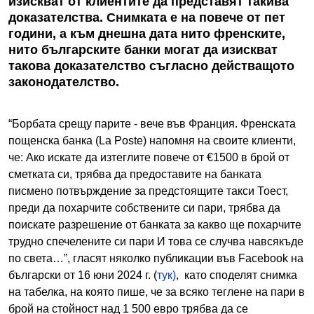
изискват от клиентите да представят такива
доказателства. Снимката е на повече от пет
години, а към днешна дата нито френските,
нито българските банки могат да изискват
такова доказателство съгласно действащото
законодателство.
“Борбата срещу парите - вече във Франция. Френската
пощенска банка (La Poste) напомня на своите клиенти,
че: Aко искате да изтеглите повече от €1500 в брой от
сметката си, трябва да предоставите на банката
писмено потвърждение за предстоящите такси Тоест,
преди да похарчите собствените си пари, трябва да
поискате разрешение от банката за какво ще похарчите
трудно спечелените си пари И това се случва навсякъде
по света…”, гласят няколко публикации във Facebook на
български от 16 юни 2024 г. (
тук)
, като споделят снимка
на табелка, на която пише, че за всяко теглене на пари в
брой на стойност над 1 500 евро трябва да се