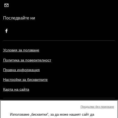
Последвайте ни
Условия за ползване
Политика за поверителност
Правна информация
Настройки за бисквитките
Карта на сайта
Copyright © AFP 2017-2026. Всички права запазени.
Продължи без приемане
Потребителите могат да имат достъп и да се консултират с
Използваме „бисквитки“, за да може нашият сайт да
този уебсайт, както и да използват наличните функции за