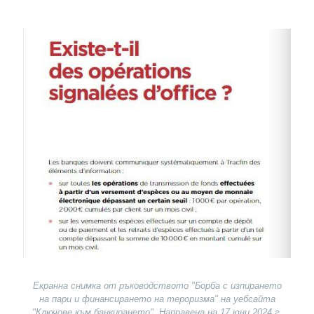
Image
Екранна снимка от ръководството "Борба с изпирането
на пари и финансирането на тероризма" на уебсайта
"Ключове към банкирането". Направена на 17 юни 2024 г.