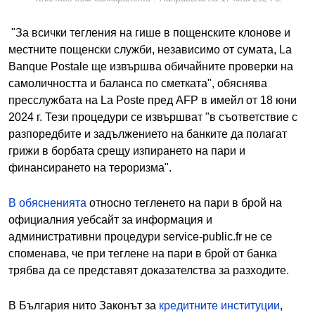
"За всички тегления на гише в пощенските клонове и
местните пощенски служби, независимо от сумата, La
Banque Postale ще извършва обичайните проверки на
самоличността и баланса по сметката", обяснява
пресслужбата на La Poste пред AFP в имейл от 18 юни
2024 г. Тези процедури се извършват "в съответствие с
разпоредбите и задължението на банките да полагат
грижи в борбата срещу изпирането на пари и
финансирането на тероризма".
В обясненията
относно тегленето на пари в брой на
официалния уебсайт за информация и
административни процедури service-public.fr не се
споменава, че при теглене на пари в брой от банка
трябва да се представят доказателства за разходите.
В България нито Законът за
кредитните институции
,