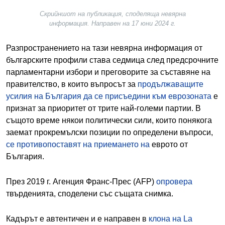
Скрийншот на публикация, споделяща невярна
информация. Направен на 17 юни 2024 г.
Разпространението на тази невярна информация от
българските профили става седмица след предсрочните
парламентарни избори и преговорите за съставяне на
правителство, в които въпросът за
продължаващите
усилия на България да се присъедини към еврозоната
е
признат за приоритет от трите най-големи партии. В
същото време някои политически сили, които понякога
заемат прокремълски позиции по определени въпроси,
се противопоставят на приемането на
еврото от
България.
През 2019 г. Агенция Франс-Прес (AFP)
опровера
твърденията, споделени със същата снимка.
Кадърът е автентичен и е направен в
клона на La