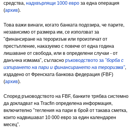
средства,
надхвърлящи 1000 евро
за една операция
(
архив
).
Това важи винаги, когато банката подозира, че парите,
независимо от размера им, се използват за
"финансиране на тероризъм или произтичат от
престъпление, наказуемо с повече от една година
лишаване от свобода, или в определени случаи - от
данъчна измама", съгласно
ръководството за
"борба с
изпирането на пари и финансирането на тероризма"
,
издадено от Френската банкова федерация (FBF)
(
архив
).
Според ръководството на FBF, банките трябва системно
да докладват на Tracfin определена информация,
включително "тегления на пари в брой от такава сметка,
които надвишават 10 000 евро за един календарен
месец".