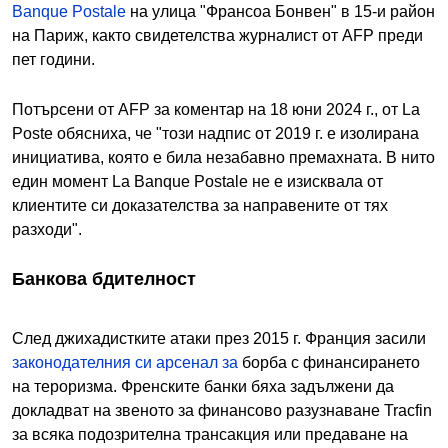
Banque Postale
на улица "Франсоа Бонвен" в 15-и район
на Париж, както свидетелства журналист от AFP преди
пет години.
Потърсени от AFP за коментар на 18 юни 2024 г., от La
Poste обясниха, че "този надпис от 2019 г. е изолирана
инициатива, която е била незабавно премахната. В нито
един момент La Banque Postale не е изисквала от
клиентите си доказателства за направените от тях
разходи".
Банкова бдителност
След джихадистките атаки през 2015 г. Франция засили
законодателния си арсенал за
борба с финансирането
на тероризма. Френските банки бяха задължени да
докладват на звеното за финансово разузнаване Tracfin
за всяка подозрителна трансакция или предаване на