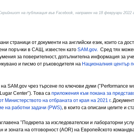
Скрийншот на публикация във Facebook, направен на 18 февруари 2022 г
?
зани страници от документи на английски език, които са до
ени поръчки в САЩ, известен като
SAM.gov.
Сред тях можем
умения за поверителност, допълнителна информация за уче
ликувано и писмо от ръководителя на
Националния център по
на SAM.gov чрез търсене по ключови думи ("Performance wor
 Lugar Center"). Това са
приложения към покана за представя
т Министерството на отбраната от края на 2021 г
. Докумен
ие на работни задачи (PWS)
,
в които са описани целите и с
аглавена "Подкрепа за изследователски и лабораторни услу
ан и зоната на отговорност (AOR) на Европейското коман