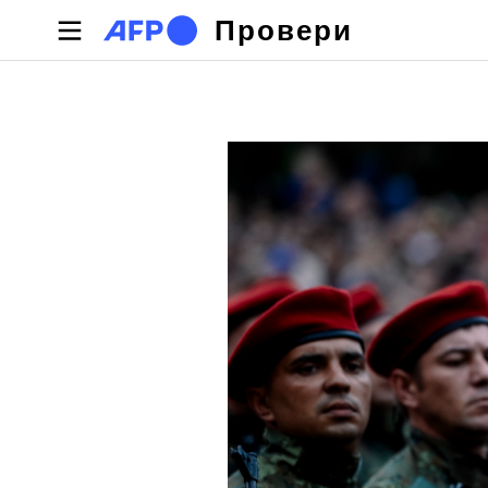
Премини към основното съдържание
Провери
Primary tabs