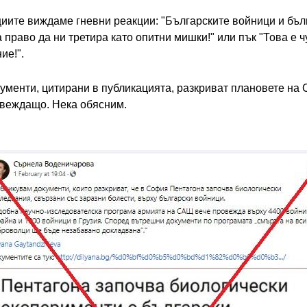
иите виждаме гневни реакции: "Българските войници и бъл
 право да ни третира като опитни мишки!" или пък "Това е ч
ие!".
кументи, цитирани в публикацията, разкриват плановете на
двеждащо. Нека обясним.