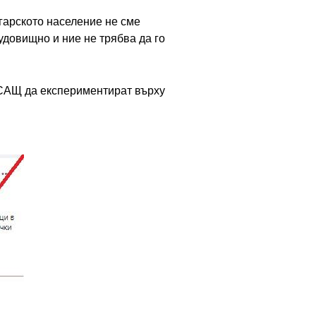
гарското население не сме
удовищно и ние не трябва да го
 САЩ да експериментират върху