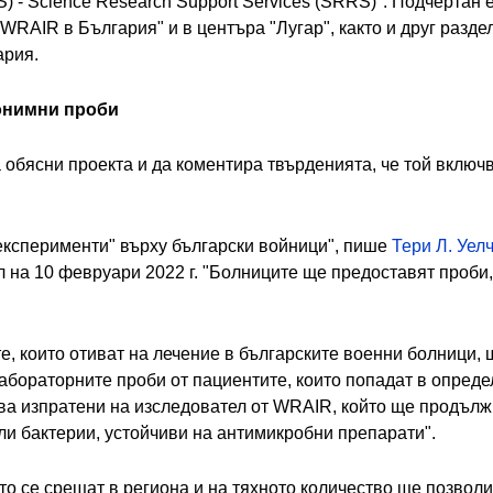
 - Science Research Support Services (SRRS)". Подчертан е 
RAIR в България" и в центъра "Лугар", както и друг раздел,
ария.
онимни проби
обясни проекта и да коментира твърденията, че той включ
експерименти" върху български войници", пише
Тери Л. Уел
 на 10 февруари 2022 г. "Болниците ще предоставят проби,
те, които отиват на лечение в българските военни болници,
"лабораторните проби от пациентите, които попадат в опреде
ва изпратени на изследовател от WRAIR, който ще продължи
ли бактерии, устойчиви на антимикробни препарати".
ито се срещат в региона и на тяхното количество ще позво