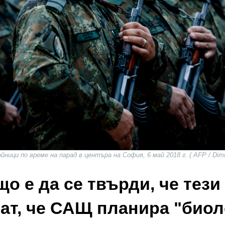
йници по време на парад в центъра на София, 6 май 2018 г. ( AFP / Dim
о е да се твърди, че тези
ат, че САЩ планира "био