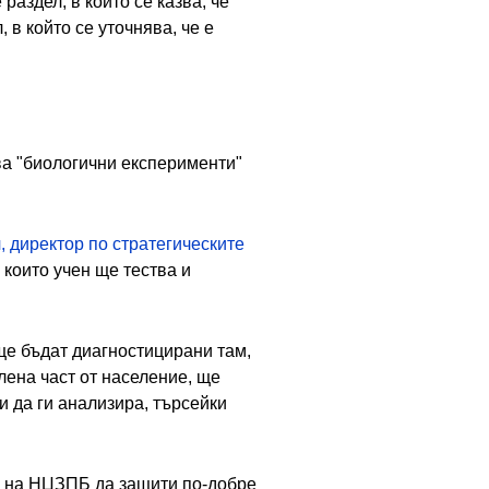
раздел, в който се казва, че
 в който се уточнява, че е
ва "биологични експерименти"
ч, директор по стратегическите
 които учен ще тества и
 ще бъдат диагностицирани там,
лена част от население, ще
 да ги анализира, търсейки
ли на НЦЗПБ да защити по-добре