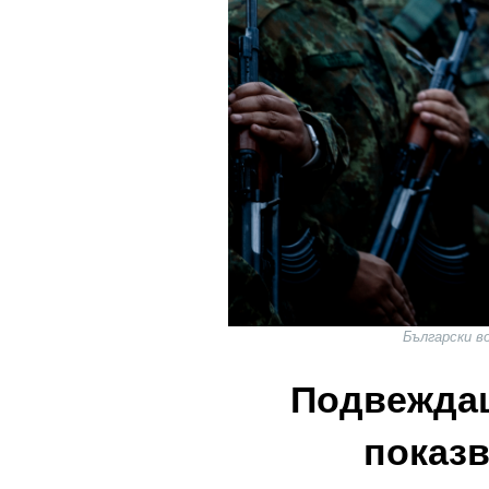
Български во
Подвеждащ
показв