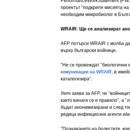
PerformanceWorkStatement (PWS)
проектът "подкрепя мисията на W
необходим микробиолог в Бълг
WRAIR: Ще се анализират ан
AFP потърси WRAIR с молба да 
върху български войници.
"Не се провеждат "биологични 
комуникации на WRAIR,
в имейл
каталогизира".
Уелч заяви за AFP, че "войници
както винаги се е правило", а 
бъдат анонимизирани и след то
редица инфекциозни агенти и/и
"Познаването на болестите, ко