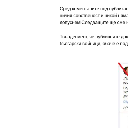
Сред коментарите под публикац
ничия собственост и никой няма
допуснем!Следващите ще сме н
Твърдението, че публичните до
български войници, обаче е по
Image