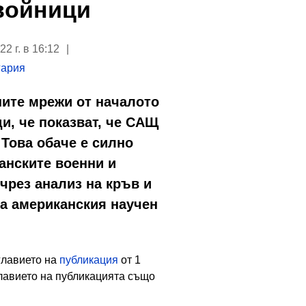
войници
2 г. в 16:12
гария
ните мрежи от началото
ди, че показват, че САЩ
Това обаче е силно
анските военни и
чрез анализ на кръв и
на американския научен
главието на
публикация
от 1
главието на публикацията също