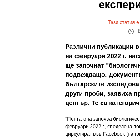
експер
Тази статия е
В
Различни публикации в
на февруари 2022 г. на
ще започнат "биологич
подвеждащо. Документи
българските изследоват
други проби, заявиха п
център. Те са категорич
"Пентагона започва биологическ
февруари 2022 г., споделена по
циркулират във Facebook (нап