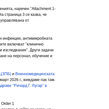
енията, наречен "Attachment 1-
а страница 3 се казва, че
 управлявана от
и инфекции, антимикробната
чите включват "клинично
 изследвания". Други задачи
ране на персонал, обучение и
НЦЗПБ)
и
Военномедицинската
 март 2026 г., виждаме пак там.
драве "Ричард Г. Лугар" в
 Order 1