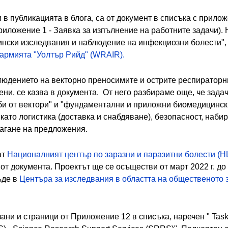
в публикацията в блога, са от документ в списъка с прилож
риложение 1 - Заявка за изпълнение на работните задачи). Н
ински изследвания и наблюдение на инфекциозни болести",
 армията "Уолтър Рийд" (WRAIR).
людението на векторно преносимите и острите респираторн
ени, се казва в документа. От него разбираме още, че зада
и от вектори" и "фундаментални и приложни биомедицински
ато логистика (доставка и снабдяване), безопасност, наби
агане на предложения.
ат
Националният център по заразни и паразитни болести (
5 от документа. Проектът ще се осъществи от март 2022 г. до
ъде в
Центъра за изследвания в областта на общественото з
зани и страници от Приложение 12 в списъка, наречен " Task