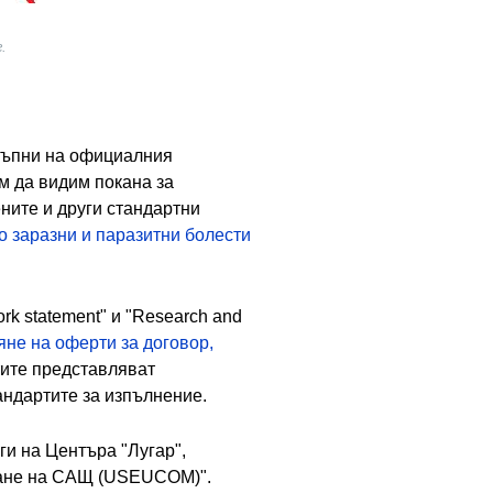
.
стъпни на официалния
 да видим покана за
ните и други стандартни
 заразни и паразитни болести
k statement" и "Research and
не на оферти за договор,
тите представляват
тандартите за изпълнение.
ги на Центъра "Лугар",
дване на САЩ (USEUCOM)".