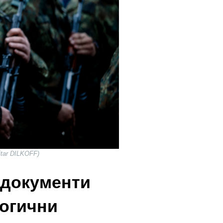
itar DILKOFF)
 документи
логични