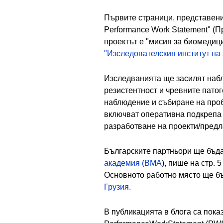
Първите страници, представени 
Performance Work Statement" (П
проектът е "мисия за биомедиц
"Изследователския институт на
Изследванията ще засилят наб
резистентност и чревните патог
наблюдение и събиране на проб
включват оперативна подкрепа к
разработване на проекти/предл
Българските партньори ще бъд
академия (ВМА
), пише на стр. 
Основното работно място ще б
Грузия.
В публикацията в блога са пока