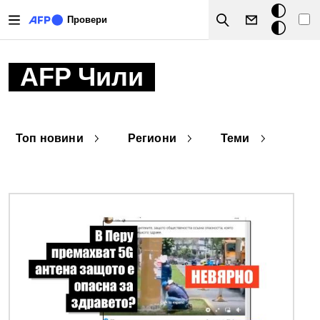
Премини към основното съдържание
Тъмен
Провери
Search
режим
AFP Чили
Топ новини
Региони
Теми
Снимка