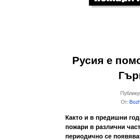
Русия е помо
Гърц
Публикув
От:
Boz
Както и в предишни год
пожари в различни част
периодично се появява