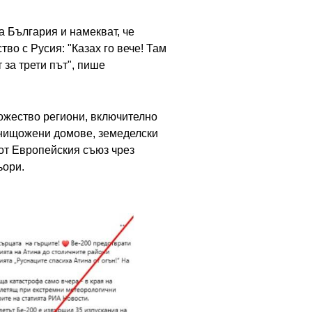
 България и намекват, че
во с Русия: "Казах го вече! Там
 за трети път", пише
ножество региони, включително
 унищожени домове, земеделски
т Европейския съюз чрез
ьори.