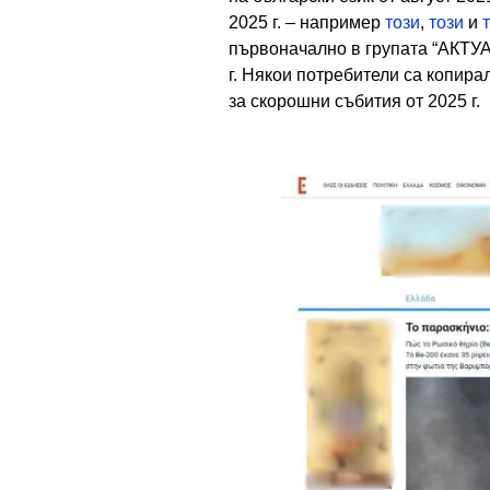
2025 г. – например
този
,
този
и
първоначално в групата “АКТУАЛ
г. Някои потребители са копира
за скорошни събития от 2025 г.
Image