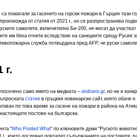
 са помагали за гасенето на горски пожари в Гърция тази го
роизхожда от статия от 2021 г., но се разпространява под
уските самолети, включително Бе-200, не могат да участва
ите им бяха отнети вследствие на санкциите срещу Русия з
тивопожарна служба потвърдиха пред AFP, че руски самолет
 г.
 посочено само името на медиата –
ieidiseis.gr
, но не и конк
въпросната
статия
в гръцкия новинарски сайт, която обаче е о
ползван по това време за гасене на пожари в района на Атик
настоящите постове на български.
нта “
Who Posted What
” по ключовите думи “Руското животн
21 г., които дословно повтарят съдържанието на постовете, 