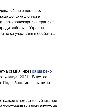
дина, обаче е невярно.
веждащо, сякаш описва
т в противопожарни операции в
аради войната в Украйна.
и не са участвали в борбата с
ретна статия. Чрез
разширено
т 4 август 2021 г. В нея се
а. Подробностите в статията
о” разкри множество публикации
разпространявани през лятото на