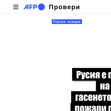
Премини към основното съдържание
Провери
Primary tabs
Горски пожари