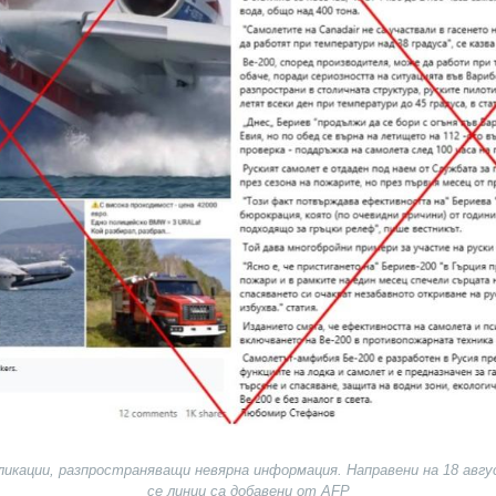
ликации, разпространяващи невярна информация. Направени на 18 авг
се линии са добавени от AFP