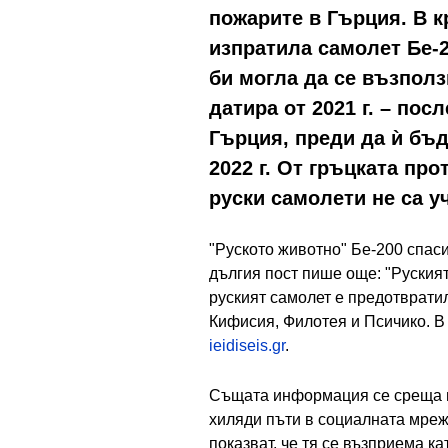
пожарите в Гърция. В к
изпратила самолет Бе-2
би могла да се възпол
датира от 2021 г. – пос
Гърция, преди да ѝ бъд
2022 г. От гръцката пр
руски самолети не са уч
"Руското животно" Бе-200 спаси
дългия пост пише още: "Руския
руският самолет е предотврати
Кифисия, Филотея и Псичико. В
ieidiseis.gr
.
Същата информация се среща и
хиляди пъти в социалната мреж
показват, че тя се възприема ка