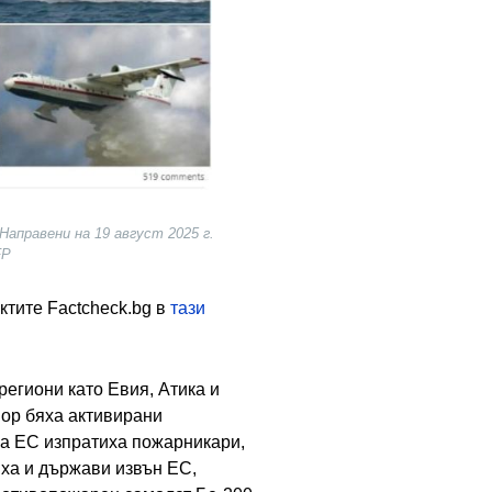
 Направени на 19 август 2025 г.
FP
ктите Factcheck.bg в
тази
 региони като Евия, Атика и
вор бяха активирани
на ЕС изпратиха пожарникари,
иха и държави извън ЕС,