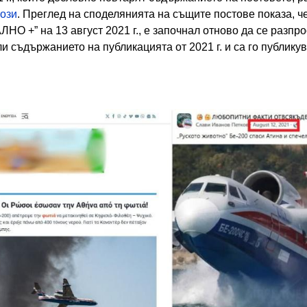
този
. Преглед на споделянията на същите постове показа, ч
НО +” на 13 август 2021 г., е започнал отново да се разп
ли съдържанието на публикацията от 2021 г. и са го публику