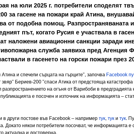
рая на юли 2025 г. потребители споделят тв
00 за гасене на пожари край Атина, внушав
зва от подобна помощ. Разпространяваната
ледният път, когато Русия е участвала в гасе
ат наложени авиационни санкции заради инв
отивопожарна служба заявиха пред Агенция Ф
аствали в гасенето на горски пожари през 20
 Атина и спечели сърцата на гърците", започва
Facebook п
т звяр" Бериев-200 "спаси Атика от предстояща катастрофа
л разпространението на огъня от Варибоби в предградията 
 публикацията е посочен и източник на информацията – ста
 в други постове във Facebook – например
тук
,
тук
и
тук
. П
а. Докато някои потребители посочват, че информацията е с
то актуална и достоверна.