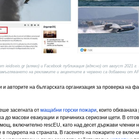
ieidiseis.gr (вляво) и Facebook публикация (вдясно) от август 2021 г.
амъгляването на рекламите и акцентите в червено са добавени от A
 и авторите на българската организация за проверка на фа
беше засегната от
мащабни горски пожари
, които обхванаха
а до масови евакуации и причиниха сериозни щети. В отго
ощ, включително rescEU, като над десет държави членки 
 в подкрепа на страната. В гасенето на пожарите се включ