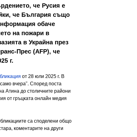
ърдението, че Русия е
айки, че България също
 информация обаче
нето на пожари в
азията в Украйна през
ранс-Прес (AFP), че
25 г.
убликация
от 28 юли 2025 г. В
 само вчера". Според поста
на Атина до столичните райони
тия от гръцката онлайн медия
убликациите са споделени общо
тара, коментарите на други