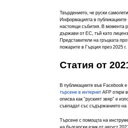
Твърдението, че руски самолети
Информацията в публикациите п
настоящи събития. В момента р
държави от ЕС, тъй като лиценз
Представители на гръцката про
пожарите в Гърция през 2025 г.
Статия от 2021
В публикациите във Facebook е
търсене в интернет
AFP откри 
описва как "руският звяр" е из
съвпадат със съдържанието на 
Търсене с помощта на инструме
на български език от август 20