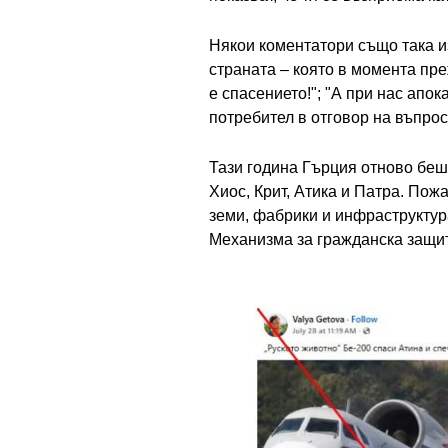
Някои коментатори също така и
страната – която в момента пре
е спасението!"; "А при нас апок
потребител в отговор на въпро
Тази година Гърция отново бе
Хиос, Крит, Атика и Патра. По
земи, фабрики и инфраструктур
Механизма за гражданска защит
Image