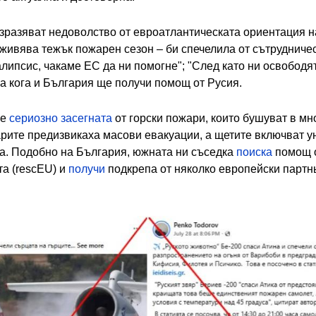
зразяват недоволство от евроатлантическата ориентация на
живява тежък пожарен сезон – би спечелила от сътрудничест
алипсис, чакаме ЕС да ни помогне"; "След като ни освободят
са кога и България ще получи помощ от Русия.
ше
сериозно засегната
от горски пожари, които бушуват в м
жарите предизвикаха масови евакуации, а щетите включват
а. Подобно на България, южната ни съседка
поиска
помощ о
а (rescEU) и
получи
подкрепа от няколко европейски партн