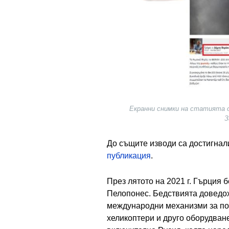
Екранни снимки на статията от 
З
До същите изводи са достигнали
публикация
.
През лятото на 2021 г. Гърция 
Пелопонес. Бедствията доведох
международни механизми за пом
хеликоптери и друго оборудване