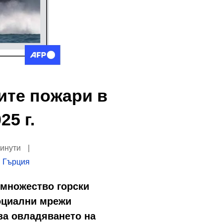
ките пожари в
25 г.
минути
 Гърция
с множество горски
социални мрежи
за овладяването на