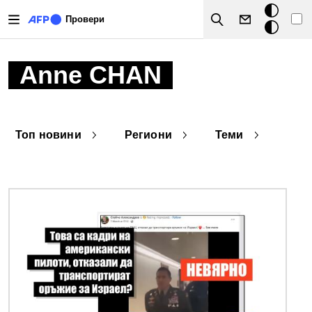
Премини към основното съдържание
Тъмен
Провери
Search
режим
Anne CHAN
Топ новини
Региони
Теми
Снимка