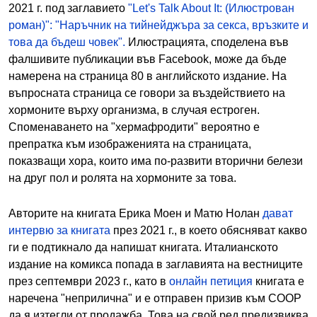
2021 г. под заглавието
"Let's Talk About It: (Илюстрован
роман)": "Наръчник на тийнейджъра за секса, връзките и
това да бъдеш човек".
Илюстрацията, споделена във
фалшивите публикации във Facebook, може да бъде
намерена на страница 80 в английското издание. На
въпросната страница се говори за въздействието на
хормоните върху организма, в случая естроген.
Споменаването на "хермафродити" вероятно е
препратка към изображенията на страницата,
показващи хора, които има по-развити вторични белези
на друг пол и ролята на хормоните за това.
Авторите на книгата Ерика Моен и Матю Нолан
дават
интервю за книгата
през 2021 г., в което обясняват какво
ги е подтикнало да напишат книгата. Италианското
издание на комикса попада в заглавията на вестниците
през септември 2023 г., като в
онлайн петиция
книгата е
наречена "неприлична" и е отправен призив към COOP
да я изтегли от продажба. Това на свой ред предизвиква