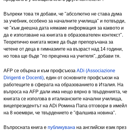
Въпреки това тя добави, че "абсолютно не става дума
за учебник, особено за началните училища" и потвърди,
че "към днешна дата нямаме информация за каквото и
да е използване на книгата в образователен контекст".
Теоретично книгата може да бъде препоръчана за
четене от деца в гимназиите на възраст над 14 години,
но това ще бъде "по преценка на учителя", добави тя.
AFP се обърна и към профсъюза
ADi (Associazione
Dirigenti e Docenti)
, един от основните профсъюзи на
работещите в сферата на образованието в Италия. На
въпроса на AFP дали има нещо вярно в твърденията, че
книгата се използва в италианските начални училища,
вицепрезидентът на ADi Ромина Папа отговори в имейл
на 8 ноември, че твърдението е "фалшива новина".
Въпросната книга е
публикувана
на английски език през