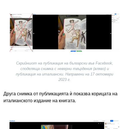
Image
Скрийншот на публикация на български във Facebook,
споделяща снимка с неверни твърдения (вляво) и
публикация на италиански. Направени на 17 октомври
2023 г.
Друга снимка от публикацията ѝ показва корицата на
италианското издание на книгата.
Image