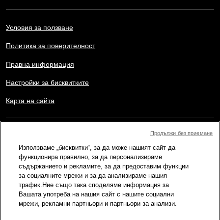
Условия за ползване
Политика за поверителност
Правна информация
Настройки за бисквитките
Карта на сайта
Copyright © AFP 2017-2026. Всички права запазени.
Продължи без приемане
Потребителите могат да имат достъп и да се консултират с
Използваме „бисквитки“, за да може нашият сайт да
този уебсайт, както и да използват наличните функции за
споделяне за лични, частни и нетърговски цели. Всяка друга
функционира правилно, за да персонализираме
употреба, в частност възпроизвеждане, публично предаване
съдържанието и рекламите, за да предоставим функции
или разпостранение на съдържанието на този уебсайт, изцяло
за социалните мрежи и за да анализираме нашия
или частично, с каквато и да е друга цел и/или по какъвто и да
трафик.Ние също така споделяме информация за
е начин, без конкретно лицензионно споразумение подписано
Вашата употреба на нашия сайт с нашите социални
с AFP, е строго забранено. Външното съдържание, което е
показано или включено чрез линкове в съдържанието на
мрежи, рекламни партньори и партньори за анализи.
Провери, се предоставя до степен, необходима за правилното
разбиране на проверката на съответната информация. AFP не