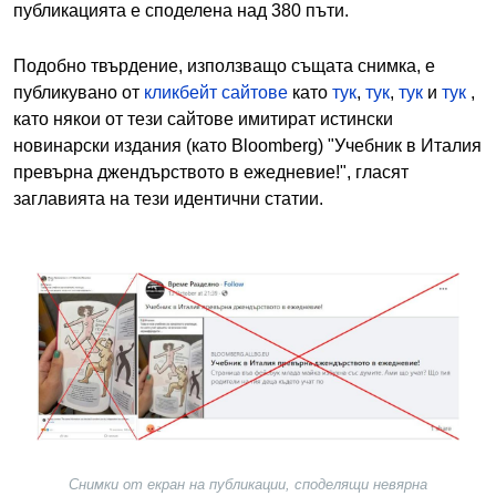
публикацията е споделена над 380 пъти.
Подобно твърдение, използващо същата снимка, е
публикувано от
кликбейт сайтове
като
тук
,
тук
,
тук
и
тук
,
като някои от тези сайтове имитират истински
новинарски издания (като Bloomberg) "Учебник в Италия
превърна джендърството в ежедневие!", гласят
заглавията на тези идентични статии.
Image
Снимки от екран на публикации, споделящи невярна