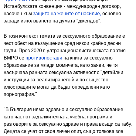
Истанбулската конвенция - международен договор,
насочен към
защита на жените от насилие,
основно
заради използването на думата "джендър".
В този контекст темата за сексуалното образование е
чест обект на възмущение сред някои крайно десни
групи. През 2020 г. ултранационалистическата партия
ВМРО се
противопостави
на книга за сексуално
образование за млади момичета, като заяви, че тя
насърчава ранната сексуална активност с "детайлни
инструкции за реализирането ѝ и по същество
илюстрациите могат да бъдат определени като
порнография."
"В България няма здравно и сексуално образование
като част от задължителната учебна програма и
разговорите за сексуално здраве и права вкъщи са табу.
Децата се учат от своя личен опит, също толкова зле